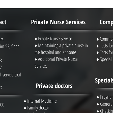
act
Private Nurse Services
Compl
♦ Private Nurse Service
♦ Common 
rs
♦ Maintaining a private nurse in
♦ Tests f
m 53, floor
the hospital and at home
♦ Tests f
♦ Additional Private Nurse
♦ Special 
8
Services
7
-service.co.il
Special
Private doctors
:
♦
Pregnan
♦ Internal Medicine
♦
General
 00
♦ Family doctor
♦
Checking