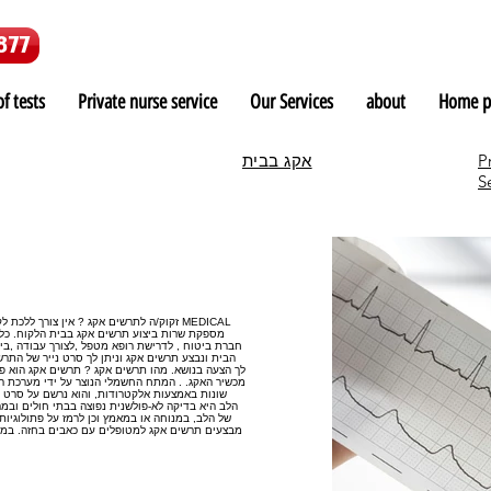
877
f tests
Private nurse service
Our Services
about
Home p
P
אקג בבית
S
זקוק/ה לתרשים אקג ? אין צורך ללכת לקופ"
חברת ביטוח , לדרישת רופא מטפל ,לצורך עבודה ,בית
הבית ונבצע תרשים אקג וניתן לך סרט נייר של התרש
לך הצעה בנושא. מהו תרשים אקג ? תרשים אקג הוא פ
מכשיר האקג. . המתח החשמלי הנוצר על ידי מערכת ה
שונות באמצעות אלקטרודות, והוא נרשם על סרט נ
הלב היא בדיקה לא-פולשנית נפוצה בבתי חולים ובמר
של הלב, במנוחה או במאמץ וכן לרמז על פתולוגיות 
מבצעים תרשים אקג למטופלים עם כאבים בחזה. במקרי