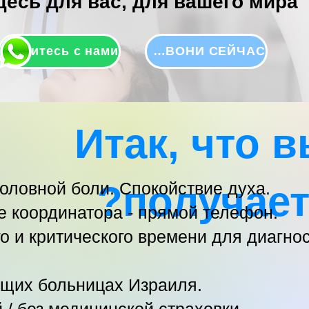
есь для вас, для вашего мира!
Свяжитесь с нами
ПОЗВОНИ СЕЙЧАС
Итак, что 
оловной боли. Спокойствие духа.
получает
 координатора - прямой телефон.
о и критического времени для диагнос
ущих больницах Израиля.