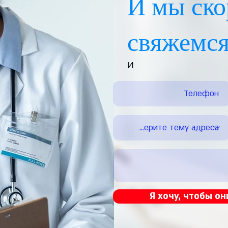
И мы ско
свяжемся
И
Я хочу, чтобы он