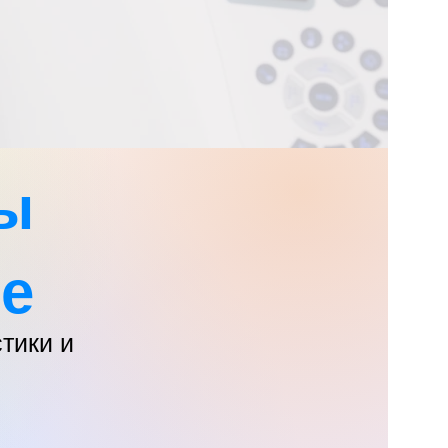
вы
е?
тики и