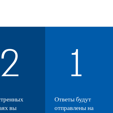
2
1
стренных
Ответы будут
аях вы
отправлены на