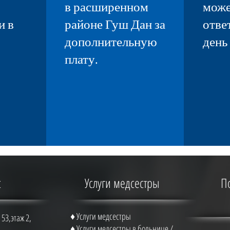
в расширенном
може
и в
районе Гуш Дан за
ответ
.
дополнительную
день
плату.
с
Услуги медсестры
П
♦ Услуги медсестры
53,этаж 2,
♦ Услуги медсестры в больнице /