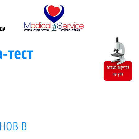
עמו
-тест
нов в