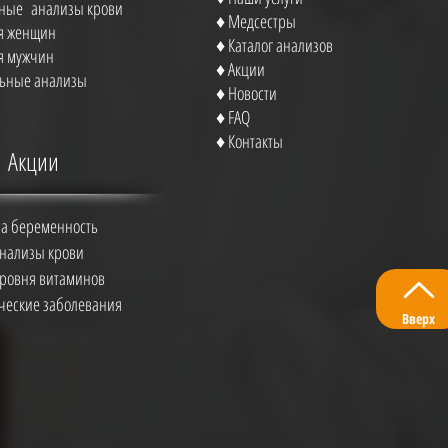
ные анализы крови
♦ Медсестры
ля женщин
♦ Каталог анализов
ля мужчин
♦
Акции
ьные анализы
♦
Новости
♦
FAQ
♦
Контакты
Акции
на беременность
нализы крови
уровня витаминов
еские заболевания
Вверх