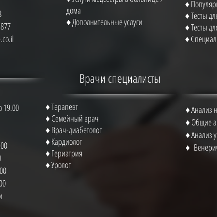
♦ Популяр
дома
8
♦ Тесты д
♦ Дополнительные услуги
1877
♦ Тесты д
co.il
♦ Специал
Врачи специалисты
♦ Терапевт
 19.00♦
♦ А
нализ 
♦ Семейный врач
♦
Общие а
♦ Врач-диабетолог
♦
Анализ 
♦ Кардиолог
00♦
♦
Венерич
♦ Гериатрия
♦
♦ Уролог
00♦
00♦
♦