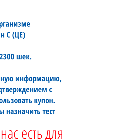
организме
н С (ЦЕ)
!
2300 шек.
олную информацию,
одтверждением с
ользовать купон.
бы назначить тест
нас есть для