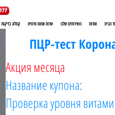
877
ד הבית
אודות
השירותים שלנו
שרות אחות פרטית
קטלוג בדיקות
ПЦР-тест Корона
Акция месяца
Название купона:
Проверка уровня витами