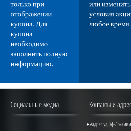
только при
или изменить
отображении
условия акци
купона. Для
любое время
купона
необходимо
заполнить полную
информацию.
Социальные медиа
Контакты и адре
♦ Аадрес:ул, Хф-Лохамим 