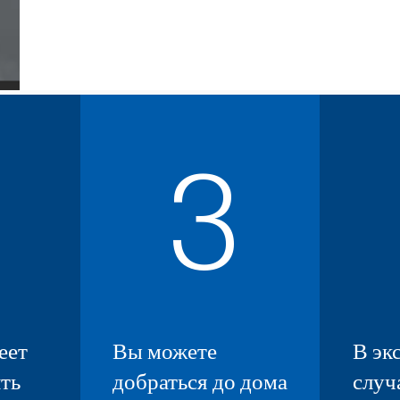
3
еет
Вы можете
В эк
ть
добраться до дома
случ