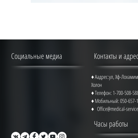
Социальные медиа
Контакты и адре
♦ Аадрес:ул, Хф-Лохамим 
Холон
♦ Телефон: 1-700-508-58
♦ Мобильный: 050-657-
♦
Office@medical-service.
Часы работы