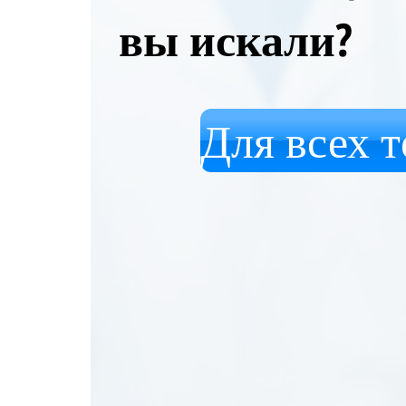
вы искали?
Для всех т