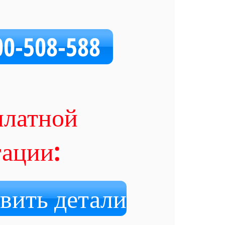
00-508-588
платной
тации:
вить детали