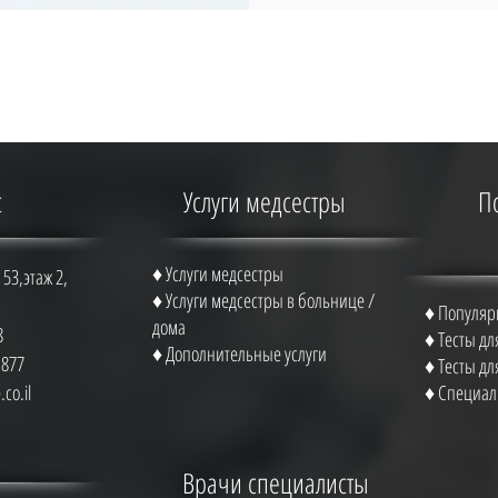
с
Услуги медсестры
П
♦ Услуги медсестры
53,этаж 2,
♦ Услуги медсестры в больнице /
♦ Популяр
дома
8
♦ Тесты д
♦ Дополнительные услуги
1877
♦ Тесты д
co.il
♦ Специал
Врачи специалисты