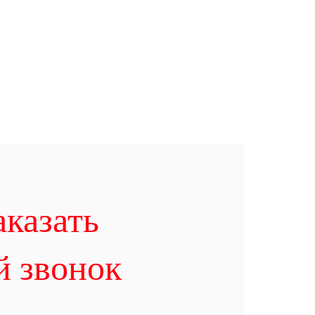
аказать
й звонок