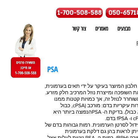
1-700-508-588
050-6571
מבצעים
מאמרים
צור קשר
PSA
פציפי לערמונית (PSA) הוא חלבון המיוצר בעיקר על ידי תאים בערמונית,
 השופכה ומייצרת נוזל המרכיב חלק מזרע.
מונית משוחרר לנוזל זה, אך כמויות קטנות ממנו
משוחררות לדם. PSA קיים בשתי צורות עיקריות בדם: מורכב (cPSA, כבול
לחלבונים אחרים) וחופשי (fPSA, לא כבול). בדיקת ה- PSAהנפוצה ביותר היא
 כסמן גידול לסרטן הערמונית. רמות גבוהות בדם של
ניתן לראות בהן גם דלקת בערמונית
(הערמונית) והיפרפלזיה ערמונית שפירה (BPH). רמות ה- PSA נוטות לעלות אצל