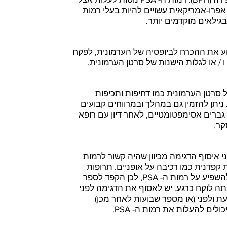
אפרו-אמריקאית עשויים להיות בעלי רמות
בגילאים מוקדמים יותר.
וע את ההכרח לביופסיה של הערמונית, לפקח
 / או לגלות הישנות של סרטן הערמונית.
סרטן הערמונית כמו דחיפות ותכיפות
יתן להזמין גם במהלך ובמרווחים קבועים
גברים אסימפטומטיים, לאחר דיון עם רופא
קר.
למשך 24 שעות לפני איסוף הדגימה מכיוון שהיה קשור לרמות
ית קפדנית כמו רכיבה על אופניים. תרופות
מסוימות ותוספי צמחים יכולים גם להשפיע על רמות ה- PSA, לכן הקפד לספר
 לוקח כרגע. יש לאסוף את הדגימה לפני
 ולפני (או מספר שבועות לאחר מכן)
ולים להעלות את רמות ה- PSA.