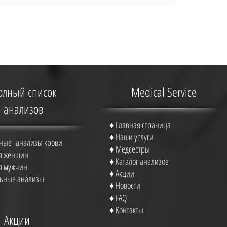
олный список
Medical Service
анализов
♦
Главная страница
♦
Наши услуги
ные анализы крови
♦ Медсестры
ля женщин
♦ Каталог анализов
ля мужчин
♦
Акции
ьные анализы
♦
Новости
♦
FAQ
♦
Контакты
Акции