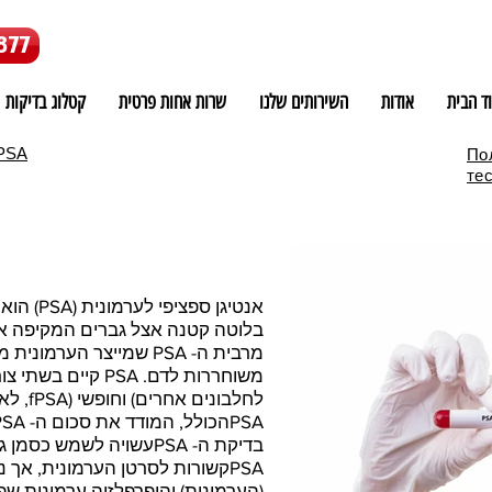
877
ד הבית
אודות
השירותים שלנו
שרות אחות פרטית
קטלוג בדיקות
PSA
По
тес
אנטיגן ס
בלוטה קטנה אצל גברים המקיפה את
מרבית ה- PSA שמייצר הער
PSAהכולל, המודד את סכום ה- cPSA ו- fPSA בדם.
בדיקת ה- PSAעשויה לשמש
PSAקשורות לסרטן הערמונית, אך 