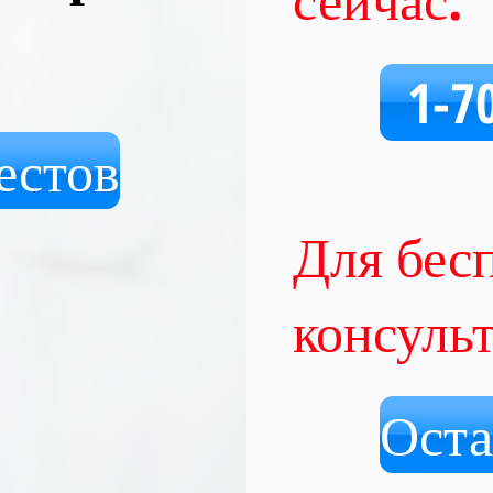
1-7
естов
Для бес
консуль
Оста