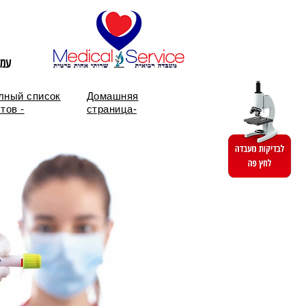
עמו
лный список
Домашняя
тов -
страница-