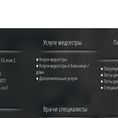
с
Услуги медсестры
П
♦ Услуги медсестры
53,этаж 2,
♦ Услуги медсестры в больнице /
♦ Популяр
дома
8
♦ Тесты д
♦ Дополнительные услуги
1877
♦ Тесты д
co.il
♦ Специал
Врачи специалисты