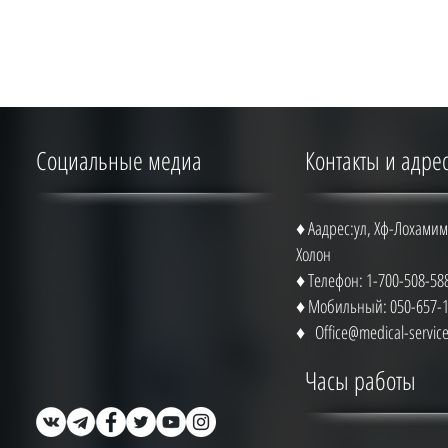
Социальные медиа
Контакты и адре
♦ Аадрес:ул, Хф-Лохамим 
Холон
♦ Телефон: 1-700-508-58
♦ Мобильный: 050-657-
♦
Office@medical-service.
Часы работы