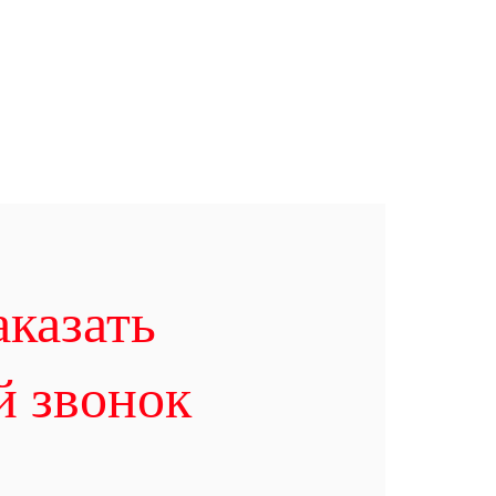
аказать
й звонок