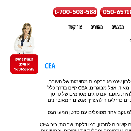
1-700-508-588
050-6571
מבצעים
מאמרים
צור קשר
CEA
ינואמבריוני (CEA) הוא חלבון שנמצא ברקמות מסוימות של העובר.
כשנולד תינוק הוא יורד לרמה נמוכה מאוד. אצל מבוגרים, CEA קיים בדרך כלל
היות מוגבר עם סוגים מסוימים של סרטן.
קה זו מודדת את כמות ה- CEA בדם כדי לעזור להעריך אנשים המאובחנים
מעקב אחר מטופלים עם סרטן המעי הגס
CEA יכול להיות מוגבר גם במצבים שאינם קשורים לסרטן, כמו דלקת, שחמת, כיב
טום, אמפיזמה ומחלות שד שפירות, ובמעשנים.