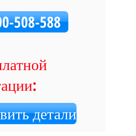
00-508-588
платной
тации:
вить детали