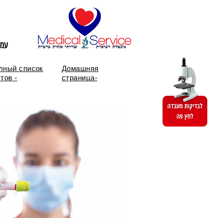
עמו
лный список
Домашняя
тов -
страница-