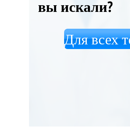
вы искали?
Для всех т