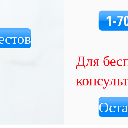
1-7
естов
Для бес
консуль
Оста