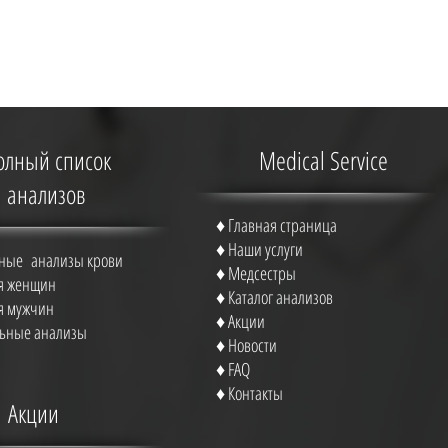
олный список
Medical Service
анализов
♦
Главная страница
♦
Наши услуги
ные анализы крови
♦ Медсестры
ля женщин
♦ Каталог анализов
ля мужчин
♦
Акции
ьные анализы
♦
Новости
♦
FAQ
♦
Контакты
Акции