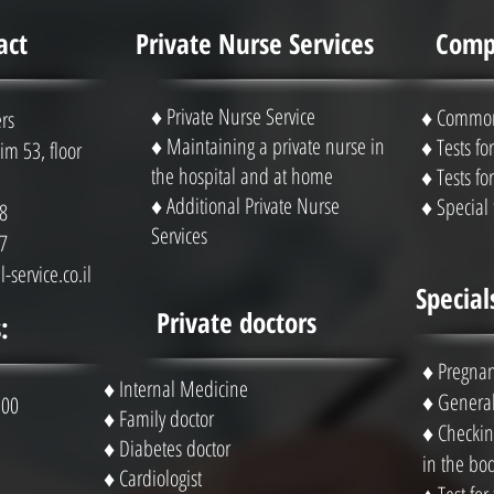
act
Private Nurse Services
Compl
♦ Private Nurse Service
♦ Common 
rs
♦ Maintaining a private nurse in
♦ Tests f
m 53, floor
the hospital and at home
♦ Tests f
♦ Additional Private Nurse
♦ Special 
8
Services
7
-service.co.il
Special
Private doctors
:
♦
Pregnan
♦ Internal Medicine
♦
General
 00
♦ Family doctor
♦
Checking
♦ Diabetes doctor
in the bo
♦ Cardiologist