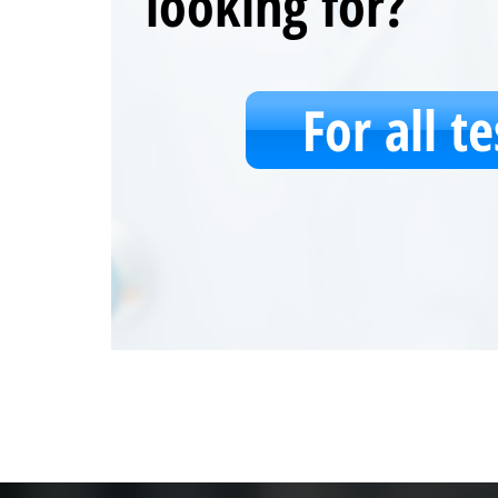
looking for?
For all te