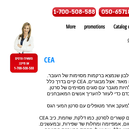
1-700-508-588
050-6571
More
promotions
Catalog o
CEA
ינואמבריוני (CEA) הוא חלבון שנמצא ברקמות מסוימות של העובר.
כשנולד תינוק הוא יורד לרמה נמוכה מאוד. אצל מבוגרים, CEA קיים בדרך כלל
היות מוגבר עם סוגים מסוימים של סרטן.
קה זו מודדת את כמות ה- CEA בדם כדי לעזור להעריך אנשים המאובחנים
מעקב אחר מטופלים עם סרטן המעי הגס
CEA יכול להיות מוגבר גם במצבים שאינם קשורים לסרטן, כמו דלקת, שחמת, כיב
טום, אמפיזמה ומחלות שד שפירות, ובמעשנים.