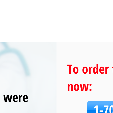
To order 
now:
u were
1-7