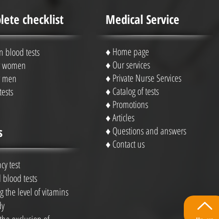
ete checklist
Medical Service
♦
Home page
blood tests
♦
Our services
or women
♦
Private Nurse Services
or men
♦ Catalog of tests
tests
♦
Promotions
♦
Articles
s
♦
Questions and answers
♦
Contact us
cy test
 blood tests
 the level of vitamins
dy