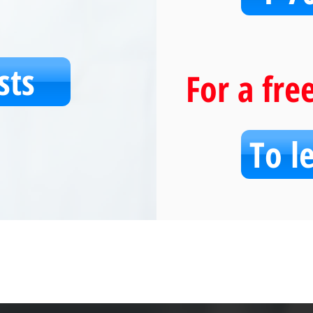
sts
For a fre
To l