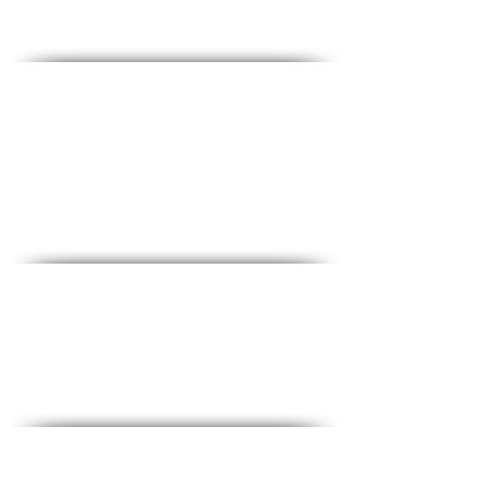
Contact - Contact
♦ Questions and answers
♦ Address: Ha-Lokhamim 53, floor 2, Holon
♦ Phone:
1-700-508-588
♦ Mobile:
050-657-1877
♦ Email:
office@medical-service.co.il
Opening Hours:
♦ Sun-Thu: 7: 00-19: 00
♦ Friday: 7: 00-12: 0
Complete checklist
♦ Common blood tests
♦ Tests for women