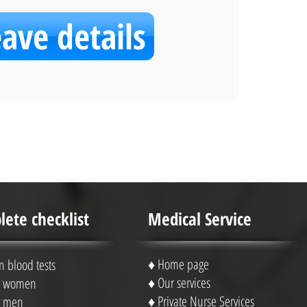
eave details
ete checklist
Medical Service
♦
Home page
blood tests
♦
Our services
or women
♦
Private Nurse Services
or men