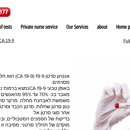
877
f tests
Private nurse service
Our Services
about
Home p
CA 19-9
Full
הוא חלבון שק
מסוימים.
באופן טבעי CA 19-9נמצא ברמות נמוכות בגופם של אנשים בריאים.
משמשת לאבחנת מחלה. מרקר סרטני,
כגון סרטן שחלות, סרטן הכבד וסר
אחר סוגי סרטן אל
מוקדם של תהליך סרטני. מסיבה זו