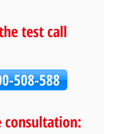
the test call
00-508-588
e consultation: