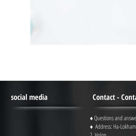
social media
Contact - Cont
♦ Questions and answe
♦ Address: Ha-Lokhami
2, Holon