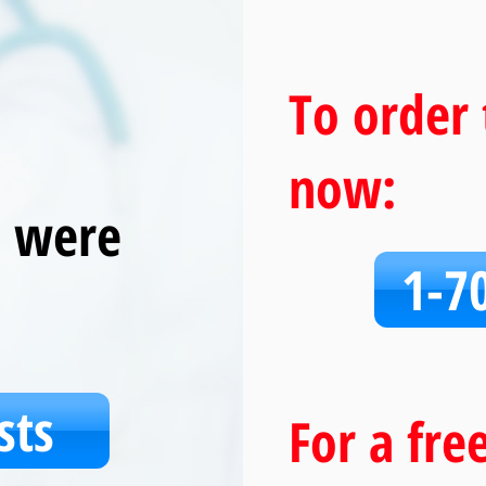
To order 
now:
u were
1-7
sts
For a fre