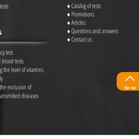
♦ Catalog of tests
tests
♦
Promotions
♦
Articles
s
♦
Questions and answers
♦
Contact us
cy test
 blood tests
 the level of vitamins
dy
 the exclusion of
Up- up
ransmitted diseases
התכנים באתר זה נועדו למטרת אינפור