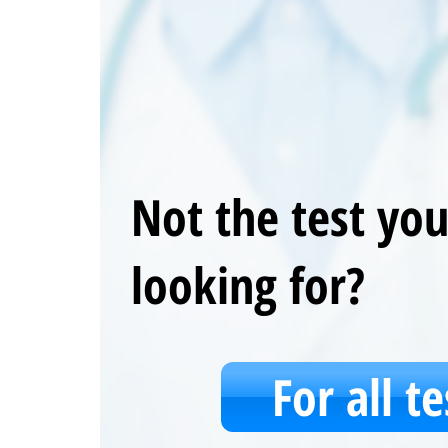
Not the test yo
looking for?
For all te