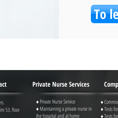
To l
act
Private Nurse Services
Compl
♦ Private Nurse Service
♦ Common 
rs
♦ Maintaining a private nurse in
♦ Tests f
m 53, floor
the hospital and at home
♦ Tests f