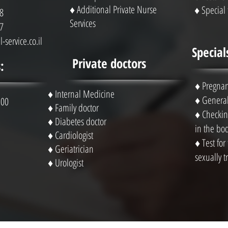
♦ Additional Private Nurse
♦ Special 
8
Services
7
-service.co.il
Special
Private doctors
:
♦
Pregnan
♦ Internal Medicine
♦
General
 00
♦ Family doctor
♦
Checking
♦ Diabetes doctor
in the bo
♦ Cardiologist
♦
Test for
♦ Geriatrician
sexually t
♦ Urologist
מציה ומידע כללי בלבד. המידע המופיע כאן אינו מהווה או מחליף המלצה לנקיטת הליך רפוא