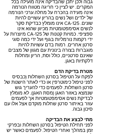
גבוה ולכן יתכן שהבדיקה אינה מועילה בכל
המקרים. יש לציין כי חריגה מטווח הנורמה
אינה מעידה בהכרח על מחלה.ערכי הנורמה
של ילדים ושל נשים בהריון עשויים להיות
שונים. CA-125 אינו מומלץ כבדיקת סקר
לנשים אסימפטומטיות מכיוון שהוא אינו
ספציפי. כמויות קטנות של CA-125 מיוצרות על
ידי רקמות נורמליות בגוף ועל ידי כמה סוגי
סרטן אחרים. רמות בדם עשויות להיות
מוגברות בצורה בינונית עם מגוון של מצבים
שאינם סרטניים, כולל וסת, הריון ומחלות
דלקתיות באגן.
מטרת בדיקת הדם
לפקח על הטיפול בסרטן השחלות (כבסיס
לפני טיפול כימוטרפי) או כדי לאתר הישנות של
סרטן השחלות. לפעמים כדי להעריך גוש
שנמצא באזור האגן (מסת האגן). לא מומלץ
לבדיקת נשים אסימפטומטיות אך לפעמים
עוזר באיתור סרטן שחלות מוקדם אצל אלו עם
סיכון גבוה.
מתי לבצע את הבדיקה
לפני תחילת הטיפול בסרטן השחלות ובפרקי
זמן במהלך ואחרי הטיפול. לפעמים כאשר יש