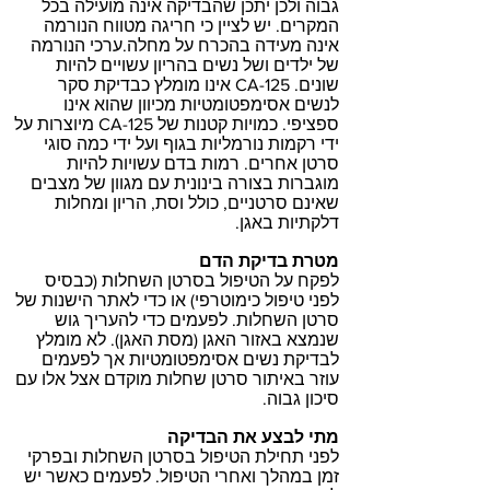
גבוה ולכן יתכן שהבדיקה אינה מועילה בכל
המקרים. יש לציין כי חריגה מטווח הנורמה
אינה מעידה בהכרח על מחלה.ערכי הנורמה
של ילדים ושל נשים בהריון עשויים להיות
שונים. CA-125 אינו מומלץ כבדיקת סקר
לנשים אסימפטומטיות מכיוון שהוא אינו
ספציפי. כמויות קטנות של CA-125 מיוצרות על
ידי רקמות נורמליות בגוף ועל ידי כמה סוגי
סרטן אחרים. רמות בדם עשויות להיות
מוגברות בצורה בינונית עם מגוון של מצבים
שאינם סרטניים, כולל וסת, הריון ומחלות
דלקתיות באגן.
מטרת בדיקת הדם
לפקח על הטיפול בסרטן השחלות (כבסיס
לפני טיפול כימוטרפי) או כדי לאתר הישנות של
סרטן השחלות. לפעמים כדי להעריך גוש
שנמצא באזור האגן (מסת האגן). לא מומלץ
לבדיקת נשים אסימפטומטיות אך לפעמים
עוזר באיתור סרטן שחלות מוקדם אצל אלו עם
סיכון גבוה.
מתי לבצע את הבדיקה
לפני תחילת הטיפול בסרטן השחלות ובפרקי
זמן במהלך ואחרי הטיפול. לפעמים כאשר יש