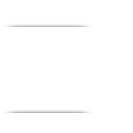
social media
Contact - Contact
♦ Questions and answers
♦ Address: Ha-Lokhamim 53, floor 2, Holon