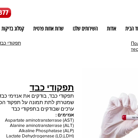
877
ד הבית
אודות
השירותים שלנו
שרות אחות פרטית
קטלוג בדיקות
תפקודי כבד
По
тес
תפקודי כבד
תפקודי כבד, בודקים את אנזימי כבד
שמטרתן לתת תמונה על תפקוד הכב
ערכים שבודקים בתפקודי כבד
אנזימים :
Aspartate aminotransterrase (AST)
Alanine aminotransterrase (ALT)
Alkaline Phosphatase (ALP)
Lactate Dehydrogenase (LD,LDH)