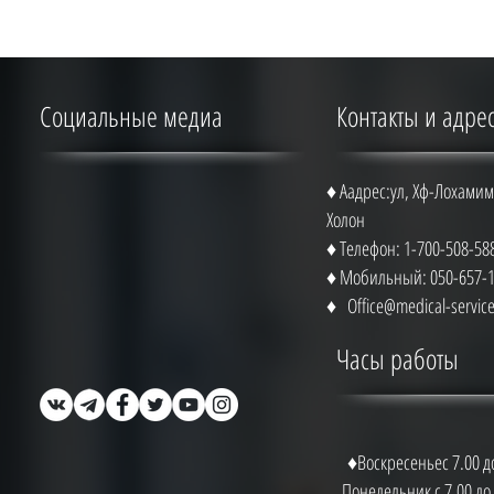
Социальные медиа
Контакты и адре
♦ Аадрес:ул, Хф-Лохамим 
Холон
♦ Телефон: 1-700-508-58
♦ Мобильный: 050-657-
♦
Office@medical-service.
Часы работы
Воскресеньес 7.00 до
Понедельник с 7.00 до