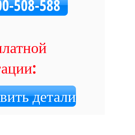
00-508-588
платной
тации:
вить детали