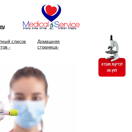
עמו
лный список
Домашняя
тов -
страница-