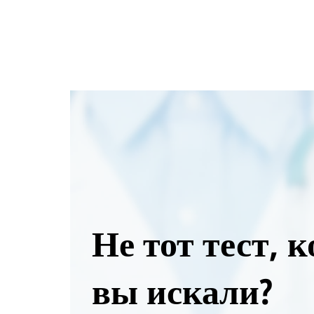
Не тот тест, 
вы искали?