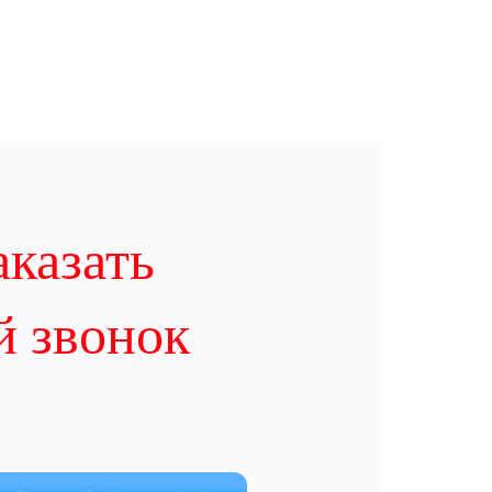
аказать
й звонок