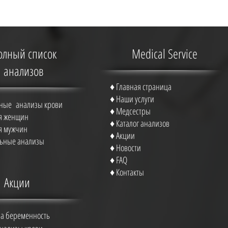
олный список
Medical Service
анализов
♦
Главная страница
♦
Наши услуги
ные анализы крови
♦ Медсестры
ля женщин
♦ Каталог анализов
ля мужчин
♦
Акции
ьные анализы
♦
Новости
♦
FAQ
♦
Контакты
Акции
на беременность