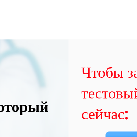
Чтобы з
тестовы
который
сейчас: