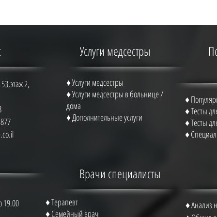
с
Услуги медсестры
П
♦ Услуги медсестры
53,этаж 2,
♦ Услуги медсестры в больнице /
♦ Популяр
дома
8
♦ Тесты д
♦ Дополнительные услуги
1877
♦ Тесты д
co.il
♦ Специал
Врачи специалисты
♦ Терапевт
 19.00♦
♦ А
нализ 
♦ Семейный врач