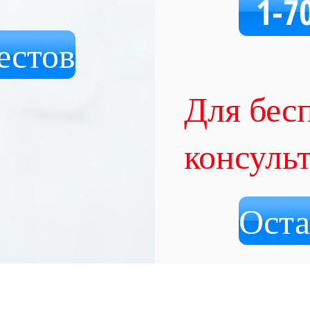
1-7
естов
Для бес
консуль
Оста