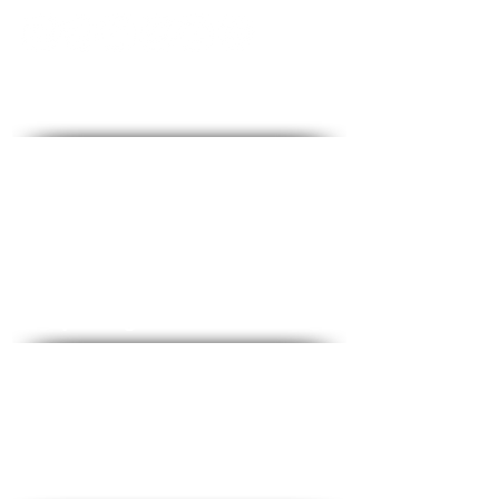
Contact - Contact
♦ Questions and answers
♦ Address: Ha-Lokhamim 53, floor 2, Holon
♦ Phone:
1-700-508-588
♦ Mobile:
050-657-1877
♦ Email:
office@medical-service.co.il
Opening Hours:
♦ Sun-Thu: 7: 00-19: 00
♦ Friday: 7: 00-12: 0
Complete checklist