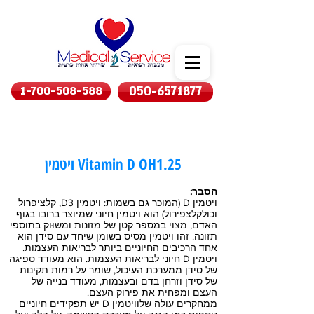
1-700-508-588
050-6571877
ויטמין Vitamin D OH1.25
הסבר:
ויטמין D (המוכר גם בשמות: ויטמין D3, קלציפרול
וכולקלצפירול) הוא ויטמין חיוני שמיוצר ברובו בגוף
האדם, מצוי במספר קטן של מזונות ומשוּוק בתוספי
תזונה. זהו ויטמין מסיס בשומן שיחד עם סידן הוא
אחד הרכיבים החיוניים ביותר לבריאות העצמות.
ויטמין D חיוני לבריאות העצמות. הוא מעודד ספיגה
של סידן ממערכת העיכול, שומר על רמות תקינות
של סידן וזרחן בדם ובעצמות, מעודד בנייה של
העצם ומפחית את פירוק העצם.
ממחקרים עולה שלוויטמין D יש תפקידים חיוניים