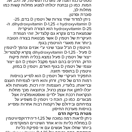
נוספים כמו הגנה על מערכת הנשימה, על הלב ועל
המוח. כמו כן נבחנת יכולתו למנוע מחלות קשות כמו
מחלות לב,
סוכרת וסרטן.
ניתן למדוד שתי צורות של ויטמין D בדם, 25-
hydroxyvitamin D ו- 1,25-dihydroxyvitamin D. ה-
25-hydroxyvitamin D הוא הצורה העיקרית
שנמצאת בדם ונקרא גם קלצדיול, זוהי הנגזרת
העיקרית של ויטמין D אשר מבטאת בצורה הטובה
ביותר את מאגרי הוויטמין בגוף.
הויטמין D הנ"ל עובר שינוי ע"י אנזים ונהפך לויטמין
D פעיל - 1,25-dihydroxyvitamin D ןנקרא קלצטריול.
ייצור של ויטמין D פעיל נמצא בכליה תחת פיקוח
הדוק. הדרכים בהם הגוף מקבל ויטמין D הם ייצור
עצמי של ויטמין D בגוף האדם, ויטמין D במזון,
וויטמין D בתוספי תזונה.
התפקיד העיקרי של ויטמין D הוא לסייע בוויסות
רמות הדם של סידן, זרחן והוא חיוני לצמיחת העצם
ובריאותו, בלעדיו, העצמות יהיו רכות, מעוותות ולא
יוכלו לתקן את עצמן כרגיל, וכתוצאה מכך מחלות
הנקראות רככת אצל ילדים ואוסטאומלציה אצל
מבוגרים. כמו כן, הוכח כי ויטמין D משפיע על
צמיחתם ובידולם של רקמות רבות אחרות ומסייע
בוויסות מערכת החיסון.
מטרת בדיקת הדם
ניתן לראות רמה נמוכה של 1,25-דיהידרוקסיוויטמין
D במחלת כליות והיא אחד השינויים המוקדמים
ביותר שחלו אצל אנשים עם אי ספיקת כליות