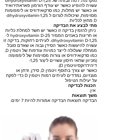
מוקדמת. רמה גבוהה של 1,25-dihydroxyvitamin D
עשויה להופיע כאשר יש עודף הורמון פאראתירואיד
או כאשר יש מחלות, כמו סרקואידוזיס או לימפומות
מסוימות, שיכולות לגרום ל 1,25-dihydroxyvitamin
D מחוץ לכליות.
מתי לבצע את הבדיקה
ניתן להזמין בדיקה זו כאשר יש חשד למחלת כליות
או חריגות באנזים הממיר 25-hydroxyvitamin D ל-
1,25-dihydroxyvitamin D. לעיתים רחוקות, בדיקה זו
עשויה להיעשות כאשר הסידן גבוה או שאדם סובל
ממחלה שעלולה לייצר כמויות עודפות של ויטמין D,
כמו סרקואידוזיס או צורות מסוימות של לימפומה
(מכיוון שתאי חיסון עשויים ליצור 1,25-
דיהידרוקסיוויטמין D).
כאשר יש צורך בתוסף ויטמין D, סידן, זרחן או
מגנזיום, נמדדים לעיתים רמות ויטמין D כדי לפקח
על יעילות הטיפול
הכנות לבדיקה
אין.
משך תוצאות
הבדיקה תוצאות הבדיקה אמורות להיות 7 ימים.