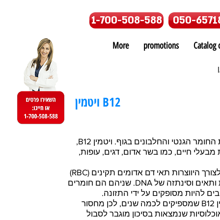
1-700-508-588
050-6571
More
promotions
Catalog o
ויטמין B12
לוויטמין B12 יש תפקיד חשוב בבניית החומר הגנטי והחלבונים בגוף. ויטמין B12,
מבעלי חיים, כמו בשר אדום, דגים, עופות,
יחד עם חומצה פולית הם הכרחיים לצורך היווצרות תאי דם אדומים תקינים (RBC)
ותאי דם לבנים (WBC), תיקון רקמות ותאים וסינתזה של DNA. שניהם הם חומרים
יבים להיות מסופקים על ידי התזונה.
בגוף שלנו קיימים מחסנים של ויטמין B12 שמספיקים לכמה שנים, לכן מחסור
 אוכלוסיות שנמצאות בסיכון מוגבר לסבול