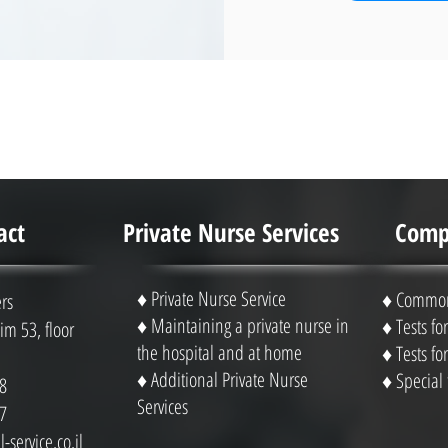
act
Private Nurse Services
Compl
♦ Private Nurse Service
♦ Common 
rs
♦ Maintaining a private nurse in
♦ Tests f
m 53, floor
the hospital and at home
♦ Tests f
♦ Additional Private Nurse
♦ Special 
8
Services
7
-service.co.il