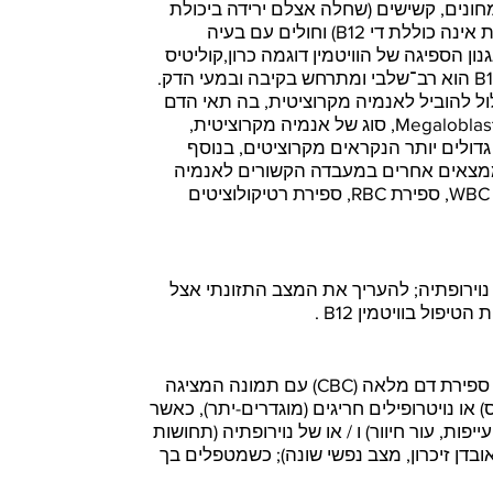
בעונים, צמחונים, קשישים (שחלה אצלם ירידה ביכולת
הספיגה והתזונה שלהם פעמים רבות אינה כוללת די B12) וחולים עם בעיה
ן הספיגה של הוויטמין דוגמה כרון,קוליטיס
פולית עלול להוביל לאנמיה מקרוציטית, בה תאי הדם
האדומים גדולים מהרגיל. אנמיה Megaloblastic, סוג של אנמיה מקרוציטית,
ינת בייצור של פחות RBCsאך גדולים יותר הנקראים מקרוציטים, בנוסף
ממצאים אחרים במעבדה הקשורים לאנמיה
מגלובלסטית כוללים ירידה בספירת WBC, ספירת RBC, ספירת רטיקולוציטים
נוירופתיה; להעריך את המצב התזונתי אצל
יפול בוויטמין B12 .
כאשר יש לך תוצאות לא תקינות על ספירת דם מלאה (CBC) עם תמונה המציגה
 או נויטרופילים חריגים (מוגדרים-יתר), כאשר
פות, עור חיוור) ו / או של נוירופתיה (תחושות
 אובדן זיכרון, מצב נפשי שונה); כשמטפלים בך