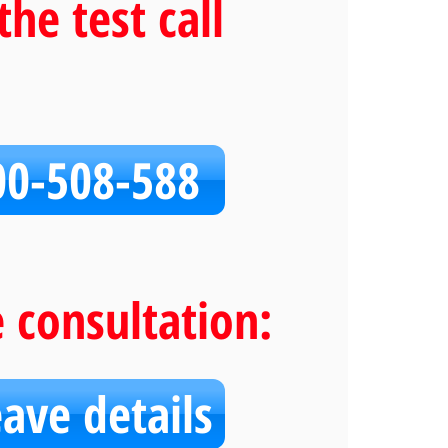
the test call
00-508-588
e consultation:
eave details