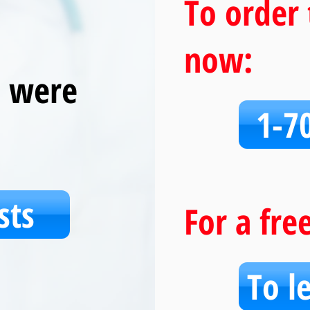
To order 
now:
u were
1-7
sts
For a fre
To l