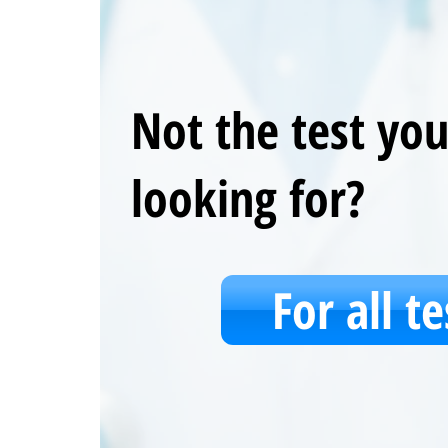
Not the test yo
looking for?
For all te