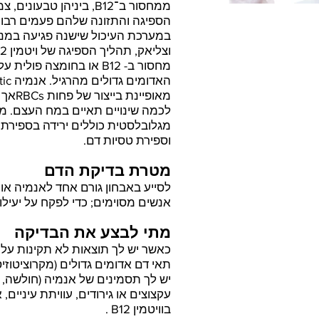
ממחסור ב־B12, ביניהן ט
במערכת העיכול שישנה פגיעה במנגנו
וצליאק, תהליך הספיגה של ויטמין B12 הוא רב־שלבי ומתרחש בקיבה ובמעי הדק.
מחסור ב- B12 או בחומצה 
מאופי
לכמה שינויים תאיים במח העצם. 
וספירת טסיות דם.
מטרת בדיקת הדם
לסייע באבחון גורם אחד לאנמיה או 
אנשים מסוימים; כדי לפקח על יעילות הט
מתי לבצע את הבדיקה
תאי דם אדומים גדולים (מקרוציטוזיס)
יש לך תסמינים של אנמיה (חולשה, עיי
עקצוצים או גירודים, עוויתת עיניים,
בוויטמין B12 .