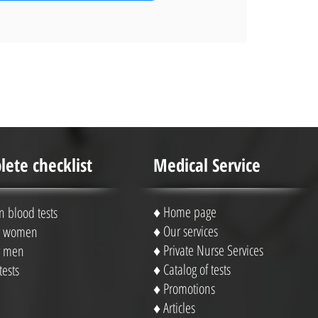
ete checklist
Medical Service
♦
Home page
blood tests
♦
Our services
or women
♦
Private Nurse Services
or men
♦ Catalog of tests
tests
♦
Promotions
♦
Articles