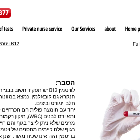
877
f tests
Private nurse service
Our Services
about
Home p
ויטמין B12
Full
הסבר:
הנקרא גם קובאלמין, נמצא במזונות 
חלב, יוגורט וביצים.
מזינים שלא ניתן לייצר בגוף והם חי
בוויטמין הזה אינו שכיח מאוד. ישנן