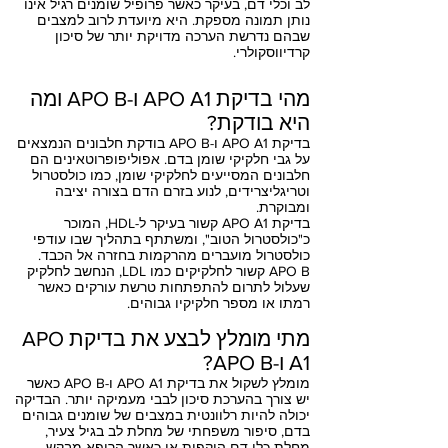
לב וכלי דם, בעיקר כאשר פרופיל שומנים רגיל אינו
נותן תמונה מספקת. היא מיועדת לרוב למצבים
שבהם נדרשת הערכה מדויקת יותר של סיכון
קרדיווסקולרי.
מהי בדיקת APO A1 ו-APO B ומה
היא בודקת?
בדיקת APO A1 ו-APO B בודקת חלבונים הנמצאים
על גבי חלקיקי שומן בדם. אפוליפופרוטאינים הם
חלבונים המסייעים לחלקיקי שומן, כמו כולסטרול
וטריגליצרידים, לנוע בזרם הדם בצורה יציבה
ומבוקרת.
בדיקת APO A1 קשור בעיקר ל-HDL, המוכר
כ"כולסטרול הטוב", ומשתתף בתהליך שבו עודפי
כולסטרול מועברים מהרקמות בחזרה אל הכבד.
APO B קשור לחלקיקים כמו LDL, הנחשב לחלקיק
שעלול לתרום להתפתחות טרשת עורקים כאשר
רמתו או מספר חלקיקיו גבוהים.
מתי מומלץ לבצע את בדיקת APO
A1 ו-APO B?
מומלץ לשקול את בדיקת APO A1 ו-APO B כאשר
יש צורך בהערכת סיכון לבבי מעמיקה יותר. הבדיקה
יכולה להיות רלוונטית במצבים של שומנים גבוהים
בדם, סיפור משפחתי של מחלת לב בגיל צעיר,
מחלת כלי דם היקפית או כאשר הרופא מבקש