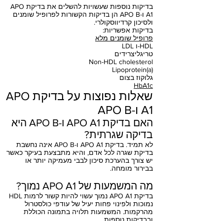
בדיקות נוספות שעשויות להשלים את בדיקת APO
A1 ו-APO B הן בדיקות הקשורות לפרופיל שומנים
ולסיכון קרדיווסקולרי.
בדיקות אפשריות:
פרופיל שומנים מלא
LDL ו-HDL
טריגליצרידים
Non-HDL cholesterol
Lipoprotein(a)
גלוקוז בצום
HbA1c
שאלות נפוצות על בדיקת APO
A1 ו-APO B
האם בדיקת APO A1 ו-APO B היא
בדיקה שגרתית?
לא תמיד. בדיקת APO A1 ו-APO B אינה נחשבת
בדיקת שגרה לכל אדם, והיא מתבצעת בעיקר כאשר
יש צורך בהערכת סיכון לבבי מעמיקה יותר או
בבירור מומחה.
מה המשמעות של APO A1 נמוך?
בדיקת APO A1 נמוך עשוי להיות קשור לרמות HDL
נמוכות ולפינוי פחות יעיל של עודפי כולסטרול
מהרקמות. המשמעות תלויה בתמונה הכוללת
ובבדיקות נוספות.