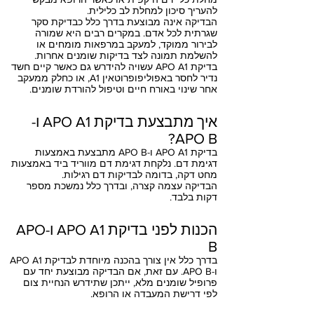
להעריך סיכון למחלת לב כלילית.
הבדיקה אינה מבוצעת בדרך כלל כבדיקת סקר
שגרתית לכל אדם. במקרים רבים היא שמורה
לבירור ממוקד, למעקב במרפאות מומחים או
להשלמת תמונה לצד בדיקות שומנים אחרות.
בדיקת APO A1 עשויה להידרש גם כאשר קיים חשד
נדיר לחסר באפוליפופרוטאין A1, או כחלק ממעקב
אחר שינוי באורח חיים וטיפול להורדת שומנים.
איך מתבצעת בדיקת APO A1 ו-
APO B?
בדיקת APO A1 ו-APO B מתבצעת באמצעות
דגימת דם. נלקחת דגימת דם מווריד ביד באמצעות
מחט דקה, בדומה לבדיקות דם רגילות.
הבדיקה עצמה קצרה, ובדרך כלל נמשכת מספר
דקות בלבד.
הכנות לפני בדיקת APO A1 ו-APO
B
בדרך כלל אין צורך בהכנה מיוחדת לבדיקת APO A1
ו-APO B. עם זאת, אם הבדיקה מבוצעת יחד עם
פרופיל שומנים מלא, ייתכן שתידרש הנחיית צום
לפי דרישת המעבדה או הרופא.