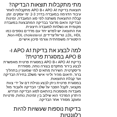
מתי מתקבלות תוצאות הבדיקה?
תוצאות בדיקת APO A1 ו-APO B מתקבלות לאחר
עיבוד הדגימה במעבדה בדרכ 2-3 ימי עסקים. זמן
קבלת התוצאות משתנה לפי סוג המעבדה, זמינות
הבדיקה והאם מדובר בבדיקה המתבצעת במעבדה
מקומית או נשלחת למעבדה חיצונית.
את התוצאה יש לפרש יחד עם מדדים נוספים כמו
LDL, HDL, טריגליצרידים, Non-HDL cholesterol,
היסטוריה משפחתית וגורמי סיכון אישיים.
למה לבצע את בדיקת APO A1 ו-
APO B במסגרת פרטית?
בדיקת APO A1 ו-APO B במסגרת פרטית מאפשרת
לבצע בירור מתקדם בצורה נוחה, מסודרת
ודיסקרטית. השירות מתאים למי שמעוניין בתהליך
ברור, תיאום מהיר וליווי אישי משלב בחירת הבדיקה
ועד קבלת התוצאות.
במסגרת פרטית ניתן לבצע נטילת דם על ידי צוות
מקצועי, לקבל הסבר על שלבי הבדיקה ולעבוד מול
מעבדות מוסמכות בהתאם לסוג הבדיקה הנדרש.
היתרון המרכזי הוא שילוב בין זמינות, נוחות, פרטיות
ומעקב מסודר אחר הבדיקה.
בדיקות נוספות שעשויות להיות
רלוונטיות