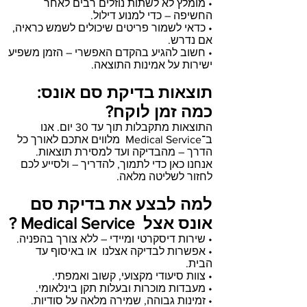
• מומלץ לא לשתות נוזלים רבים לאחר
החשיפה – כדי למנוע דילול.
• כדאי לשמור פריטים שיכולים לשמש כראיה,
אם נדרש.
• חשוב להגיע בהקדם האפשרי – הזמן משפיע
ישירות על אמינות התוצאה.
תוצאות בדיקת סם אונס:
כמה זמן לוקח?
התוצאות מתקבלות תוך עד 30 יום. אנו
ב־Medical Service מלווים אתכם לאורך כל
הדרך – מהבדיקה ועד למסירת תוצאות.
אנחנו כאן כדי לתמוך, להדריך – ולסייע לכם
לחזור לשליטה מלאה.
למה לבצע את בדיקת סם
אונס אצל Medical Service ?
• שירות דיסקרטי ומיידי – ללא צורך בהפניה.
• אפשרות לבדיקה אצלנו או באיסוף עד
הבית.
• צוות סיעודי מקצועי, קשוב ואמפתי.
• מעבדות מוכרות ובעלות תקן בינלאומי.
• זמינות גבוהה, שמירה מלאה על סודיות.