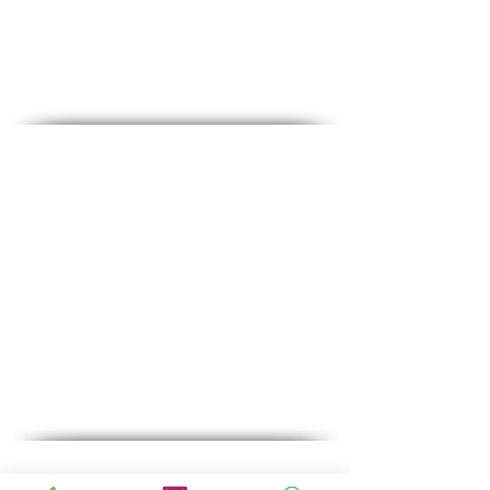
Социальные медиа
Контакты и адрес
♦ Аадрес:ул, Хф-Лохамим 53,этаж 2, Холон
♦ Телефон:
1-700-508-588