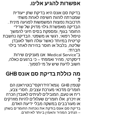
אפשרות להגיע אלינו.
בדיקת סם אונס היא בדיקת שתן ייעודית
שמטרתה לזהות חשיפה לאחת משתי
תרכובות נפוצות המשמשות לפגיעה מינית .
הבדיקה מאפשרת גילוי מדויק של שרידי
החומר בגוף, ומספקת בסיס חיוני להמשך
טיפול רפואי, רגשי או משפטי. הבדיקה נחשבת
קריטית במיוחד כאשר עולה חשד לאובדן
שליטה, בלבול או חוסר בהירות לאחר בילוי
חברתי.
ב־Medical Service אנו מעניקים שירות
דיסקרטי, מהיר ואמפתי – כי ברגעים כאלה,
חשוב לדעת שיש על מי לסמוך.
מה כוללת בדיקת סם אונס GHB
?
קטמין GHB (גמא־הידרוקסי־בוטיראט) הם
חומרים מדכאי מערכת עצבים, חסרי צבע,
ריח או טעם, המובילים לעיתים לאובדן הכרה
או זיכרון. אלו חומרים שעלולים להיות מוזרקים
או מעורבבים במשקה מבלי ידיעת האדם.
בדיקת סם אונס בודקת את נוכחות החומרים בשתן
– הנתיב המהיר והאמין ביותר לאיתורם.