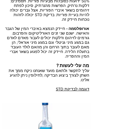
50% ידועות כסובלות מבעיות פוריות. תסמינים:
דלקות נרתיק, הפרשות מהנרתיק, סיכון לפתח
זיהומים בשאר איברי הפוריות, אצל גברים יכולה
להיות בעיית פוריות. בדיקת STD יכולה לזהות
נוכחות חיידק זה.
אורופלסמה -
חיידק הנמצא באיברי המין של הגבר
והאישה. ישנם שני זנים האורליטיקום והפרבום.
גורמים לזיהום ודלקות יכולים לעבור מאדם לאדם
גם במגע מיני גניטלי וגם במגע מיני אוראלי, הן
מאם לעובר בתוך הרחם והן מהאם לולד העובד
בתעלת הלידה. חיידק זה יכול לפגוע בשאר אברי
המין וההפריה.
מה עלי לעשות ?
עליך לתקשר ולתאם מועד שאנחנו ניקח ממך את
השתן לצורך ביצוע הבדיקה ,לחילופין ניתן להגיע
אלינו.
דוגמה לבדיקת STD