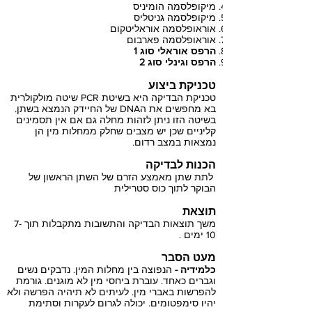
מיקופלסמה הומיניס
מיקופלסמה גניטליס
אוראופלסמה אוראליטקום
אוראופלסמה פארבום
הרפס אוראלי סוג 1
הרפס וגינלי סוג 2
טכניקת ביצוע
טכניקת הבדיקה היא בשיטת PCR שיטה מולקולרית
בא מחפשים את הDNA של החיידק הנמצא בשתן.
בשיטה הזו ניתן לזהות מחלה גם אם אין תסמינים
קליניים שכן יש מצבים שחלק ממחלות מין הן
נמצאות במצב רדום.
הכנות לבדיקה
לתת שתן מאמצע הזרם של השתן הראשון של
הבוקר לתוך כוס סטרילית
תוצאת
משך תוצאות הבדיקה והתשובות מתקבלות תוך 7-
10 ימים .
מעט הסבר
כלמידיה -
הנפוצה בין מחלות המין. נדבקים נשים
וגברים כאחד. עוברת ביחסי מין לא מוגנים. גורמת
להפרשות באברי מין. לעיתים לא תיהיה הפרשה ולא
יהיו סימפטומים. יכולה לגרום לעקרות וסתימת