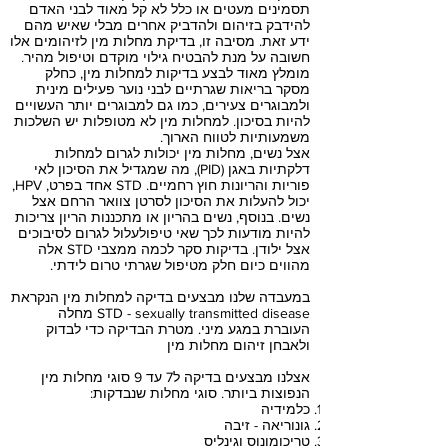
תסמינים מעטים או כלל לא קל מאוד לבני האדם
להידבק בזיהום ולהדביק אחרים מבלי שאיש מהם
ידע זאת. מסיבה זו, בדיקת מחלות מין לזיהומים אלו
חשובה על מנת להבטיח גילוי מוקדם וטיפול מהיר.
מומלץ מאוד לבצע בדיקות למחלות מין, כחלק
מסקר בריאות שגרתיים לבני נוער פעילים מינית
ולמבוגרים צעירים, כמו גם למבוגרים יותר העשויים
להיות בסיכון. למחלות מין לא מטופלות יש השלכות
משמעותיות לטווח הארוך.
אצל נשים, מחלות מין יכולות לגרום למחלות
דלקתיות באגן (PID), מה שמגדיל את הסיכון לאי
פוריות והריונות חוץ רחמיים. STD אחד בפרט, HPV,
יכול להעלות את הסיכון לסרטן צוואר הרחם אצל
נשים. בנוסף, נשים בהריון או מתכננות הריון צריכות
להיות מודעות לכך שאי טיפולעלול לגרום לסיבוכים
אצל ילודן. בדיקות סקר לכמה ממצבי STD אלה
מהווים כיום חלק מטיפול שגרתי טרום לידתי.
במעבדה שלנו מבצעים בדיקה למחלות מין הנקראת
STD - sexually transmitted disease מחלה
העוברת במגע מיני. מטרת הבדיקה כדי לבדוק
ולאבחן זיהום מחלות מין
אצלנו מבצעים בדיקה ל7 עד 9 סוגי מחלות מין
הנפוצות ביותר. סוגי מחלות שנבדקות:
כלמידיה
גונוריאה - זיבה
טריכומונוס וגינליס