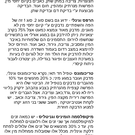
חצוצרות, צריבה במתן שתן, כאבים בקיום יחסי מין,
הפרשות מנרתיק ומהפין, חום ועוד. הבדיקה
מבוצעת ע"י בדיקת דם ובדיקת שתן.
הרפס וגינלי
- ידוע גם בשם סוג 2. סוג 1 זה של
הפה והשפתיים. נדבקים ע"י קיום יחסי מין לא
מוגנים, מדבק מאוד ונמצא כמעט אצל 75% בקרב
יצאניות. ניתן להידבק גם במגע אורלי או בתכשירים
שנחשפו לוירוס. התסמינים הם שלפוחיות באיבר
המין ומסביב, צריבה, גירוד, כאב ועוד. הוירוס יכול
להימצא במצב רדום בעמוד השדרה. נשים בהריון
יכולות להדביק את הולד וזה יכול לגרום לו בעיות
במערכת העצבים ופיגור בגדילה, הן יצטרכו לעבור
ניתוח קיסרי.
טריכומונס
-טפיל חד תאי, נקרא טריכומונוס וגינלי,
מדבק ועובר במגע מיני, כ 20% מהנשים ועד 10%
מהגברים נדבקים בטפיל זה. הביטוי שלו היא
הפרשה קצפית מהנרתיק בצבע צהבהב ירקרק בליווי
ריח לא נעים ,גרד,כאב וצריבה. אצל הגברים יראו
הפרשה רירית מקצה הפין, גירוד, צריבה וכאב . יש
לקחת אנטיביוטיקה , חשוב ששני בני הזוג יקחו
למנוע הדבקה חוזרת.
מיקופלסמה הומיניס וגניטליס -
יש כמאה זנים
למיקופלסמה אך שני זנים אלו רלוונטים למחלות
מין. עד כ 30% מהנשאים של זנים אלו עלולים לפתח
דלקת וגינלית. מכלל אלו שסובלות ממחלות מין אלו