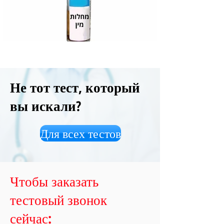
Не тот тест, который
вы искали?
Для всех тестов
Чтобы заказать
тестовый звонок
сейчас: