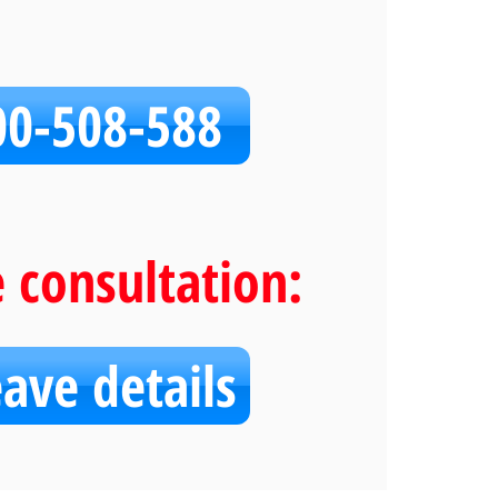
00-508-588
e consultation:
eave details