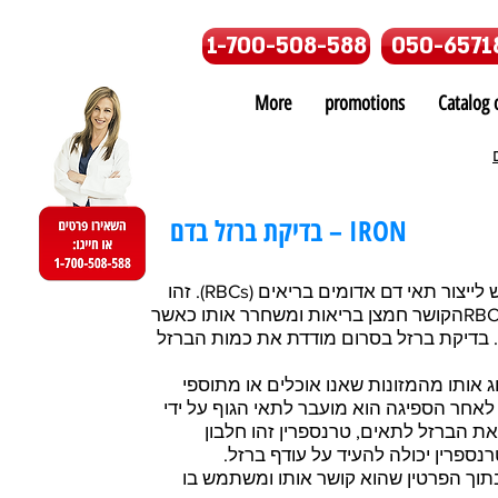
1-700-508-588
050-6571
More
promotions
Catalog o
בדיקת ברזל בדם – IRON
ברזל הוא חומר חיוני לגוף והוא נדרש לייצור תאי דם אדומים בריאים (RBCs). זהו
חלק קריטי בהמוגלובין, החלבון ב- RBCsהקושר חמצן בריאות ומשחרר אותו כאשר
 בדיקת ברזל בסרום מודדת את כמות הברזל
פוג אותו מהמזונות שאנו אוכלים או מתוספי
ן לאחר הספיגה הוא מועבר לתאי הגוף על ידי
את הברזל לתאים, טרנספרין זהו חלבון
נספרין יכולה להעיד על עודף ברזל.
תוך הפרטין שהוא קושר אותו ומשתמש בו