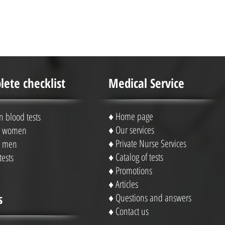
ete checklist
Medical Service
♦
Home page
blood tests
♦
Our services
or women
♦
Private Nurse Services
or men
♦ Catalog of tests
tests
♦
Promotions
♦
Articles
s
♦
Questions and answers
♦
Contact us