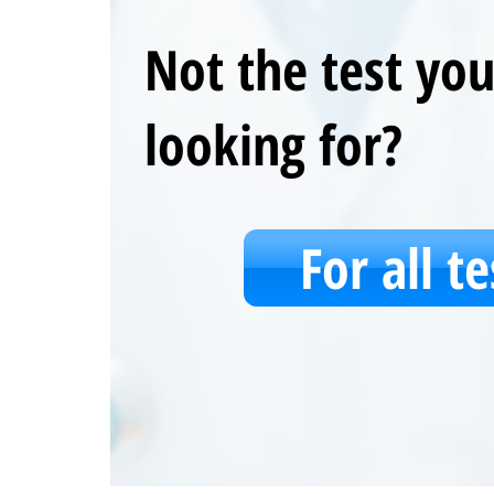
Not the test yo
looking for?
For all te