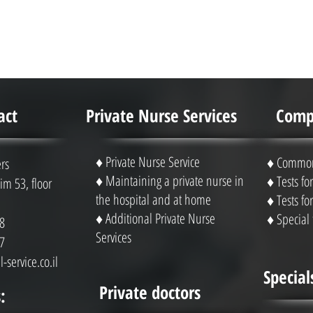
act
Private Nurse Services
Compl
♦ Private Nurse Service
♦ Common 
rs
♦ Maintaining a private nurse in
♦ Tests f
m 53, floor
the hospital and at home
♦ Tests f
♦ Additional Private Nurse
♦ Special 
8
Services
7
-service.co.il
Special
Private doctors
: