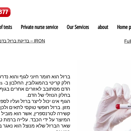
877
f tests
Private nurse service
Our Services
about
Home p
בדיקת ברזל בדם – IRON
Full
הדם מסתובב לאזורים אחרים בגוף.
בחלק הנוזלי של הדם.
הגוף אינו יכול לייצר ברזל ועליו לס
מזון. ברזל חופשי טוקסי לתאים ולכ
קשירה לטרנספרין, אשר הוא מוביל 
המיוצר על ידי הכבד. עלייה ברמת טר
שאר הברזל שלא מנוצל הוא נאגר ב