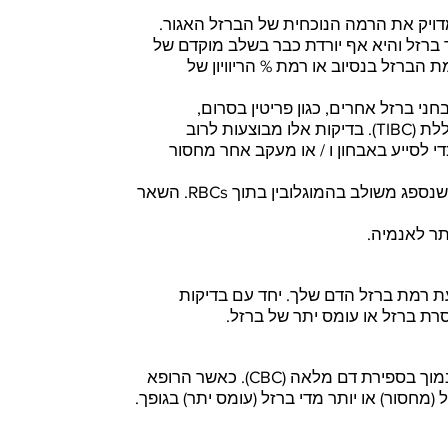
ויק את הרמה הנוכחית של הברזל האגור.
ברזל והיא אף יורדת כבר בשלב מוקדם של
הברזל בנסיוב או רמת % הריוויון של
י ברזל אחרים, כגון פריטין בסרום,
טרנספרין ויכולת קשירת הברזל הכוללת (TIBC). בדיקות אלו מבוצעות לרוב
 לסייע באבחון ו / או מעקב אחר מחסור
אצל אנשים בריאים, מרבית הברזל שנספג משולב בהמוגלובין בתוך RBCs. השאר
תר לאנמיה.
ת רמת ברזל הדם שלך. יחד עם בדיקות
רת ברזל או עומס יתר של ברזל.
כאשר יש לך המוגלובין והמטוקריט נמוך בספירת דם מלאה (CBC). כאשר הרופא
(מחסור) או יותר מדי ברזל (עומס יתר) בגופך.