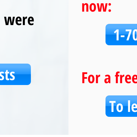
now:
u were
1-7
sts
For a fre
To l