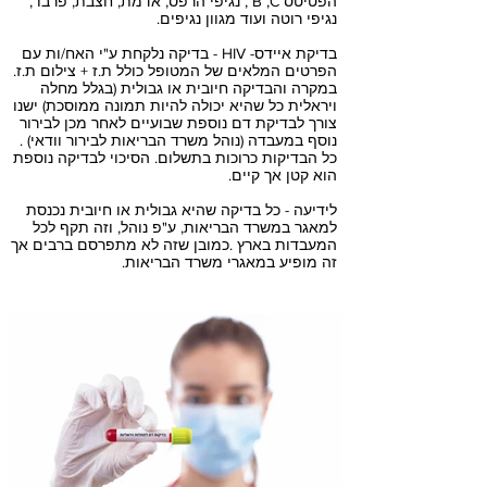
הפטיטס B ,C , נגיפי הרפס, אדמת, חצבת, פרבו ,
נגיפי רוטה ועוד מגוון נגיפים.
בדיקת איידס- HIV - בדיקה נלקחת ע"י האח/ות עם
הפרטים המלאים של המטופל כולל ת.ז + צילום ת.ז.
במקרה והבדיקה חיובית או גבולית (בגלל מחלה
ויראלית כל שהיא יכולה להיות תמונה ממוסכת) ישנו
צורך לבדיקת דם נוספת שבועיים לאחר מכן לבירור
נוסף במעבדה (נוהל משרד הבריאות לבירור וודאי) .
כל הבדיקות כרוכות בתשלום. הסיכוי לבדיקה נוספת
הוא קטן אך קיים.
לידיעה - כל בדיקה שהיא גבולית או חיובית נכנסת
למאגר במשרד הבריאות, ע"פ נוהל, וזה תקף לכל
המעבדות בארץ .כמובן שזה לא מתפרסם ברבים אך
זה מופיע במאגרי משרד הבריאות.