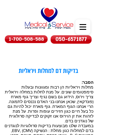
1-700-508-588
050-6571877
בדיקות דם למחלות ויראליות
הסבר:
מחלות ויראליות הן רבות ומגוונות ובעלות
סימפטומים שונים. על מנת לחלות במחלה ויראלית
צריך וירוס, הידוע גם בשם נגיף וצריך גוף מארח
(פונדקאי), שכאן אנחנו-בני האדם נכנסים לתמונה.
הרי אנחנו הגוף המארח. גוף מארח יכול להיות גם
כל בעל חיים כגון חזירים עופות ופרות. על מנת
לזהות את זן הוירוס אנו זקוקים לבדיקה סרולוגית
של נוגדנים בדם.
במעבדה שלנו מבוצעות בדיקות סרולוגיות לנוגדנים
בדם למחלות כגון מחלת : הנשיקה (EBV, (CMV,