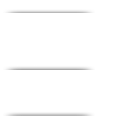
Contact - Contact
♦ Questions and answers
♦ Address: Ha-Lokhamim 53, floor 2, Holon
♦ Phone:
1-700-508-588
♦ Mobile:
050-657-1877
♦ Email:
office@medical-service.co.il
Opening Hours:
♦ Sun-Thu: 7: 00-19: 00
♦ Friday: 7: 00-12: 0
Complete checklist
♦ Common blood tests
♦ Tests for women