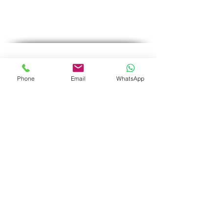
♦ Tests for men
♦ Special tests
Specials
♦
Pregnancy test
♦
General blood tests
Phone
Email
WhatsApp
♦
Checking the level of vitamins in the body
♦
Test for the exclusion of sexually
transmitted diseases
Medical Service
♦
Home page
♦
Our services
♦
Private Nurse Services
♦ Catalog of tests