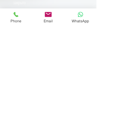
закрыто
Phone
Email
WhatsApp
Полный список анализов
♦ Популярные анализы крови
♦ Тесты для женщин
♦ Тесты для мужчин
♦ Специальные анализы
Акции
♦ А
нализ на беременность
♦
Общие анализы крови
♦
Анализ уровня витаминов
♦
Венерические заболевания
Medical Service