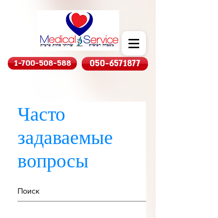
1-700-508-588
050-6571877
Часто
задаваемые
вопросы