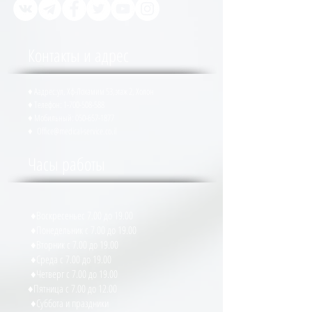
1877 (24/7)
Контакты и адрес
♦ Аадрес:ул, Хф-Лохамим 53,этаж 2, Холон
♦ Телефон:
1-700-508-588
♦ Мобильный:
050-657-1877
♦
Office@medical-service.co.il
Часы работы
Воскресеньес 7.00 до 19.00♦
Понедельник с 7.00 до 19.00♦
Вторник с 7.00 до 19.00♦
Среда с 7.00 до 19.00♦
Четверг с 7.00 до 19.00♦
Пятница с 7.00 до 12.00♦
Суббота и праздники♦