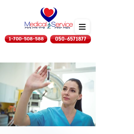
1-700-508-588
050-6571877