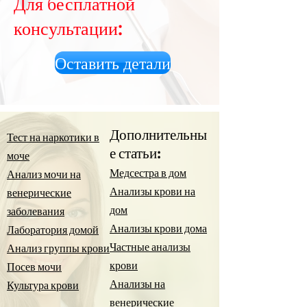
Для бесплатной
консультации:
Оставить детали
Дополнительны
Тест на наркотики в
е статьи:
моче
Медсестра в дом
Анализ мочи на
Анализы крови на
венерические
дом
заболевания
Анализы крови дома
Лаборатория домой
Частные анализы
Анализ группы крови
крови
Посев мочи
Анализы на
Культура крови
венерические