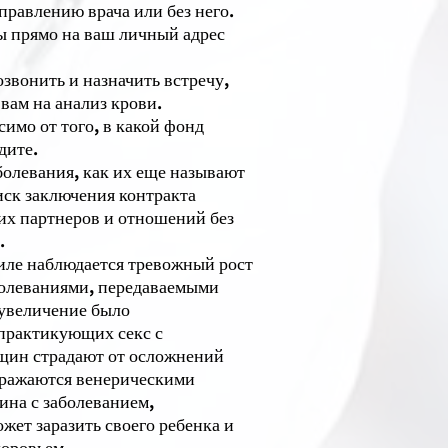
правлению врача или без него.
ны прямо на ваш личный адрес
озвонить и назначить встречу,
 вам на анализ крови.
имо от того, в какой фонд
дите.
болевания, как их еще называют
иск заключения контракта
ких партнеров и отношений без
.
аиле наблюдается тревожный рост
олеваниями, передаваемыми
 увеличение было
 практикующих секс с
щин страдают от осложнений
аражаются венерическими
ина с заболеванием,
ет заразить своего ребенка и
доровьем.