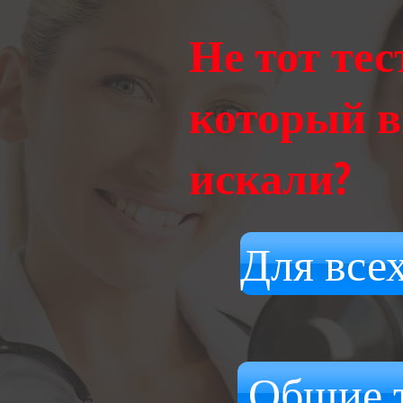
Не тот тес
который 
искали?
Для всех
Общие 