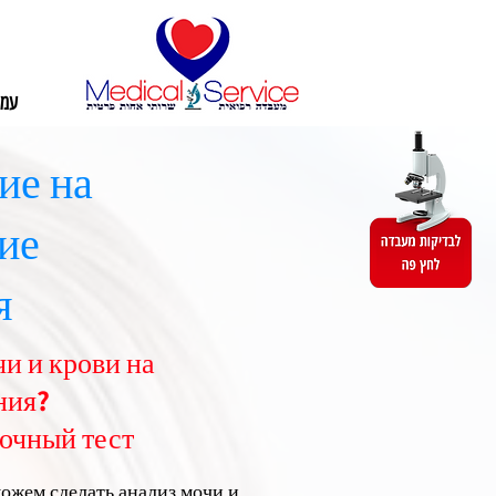
עמו
ие на
ие
я
и и крови на
ния?
точный тест
ожем сделать анализ мочи и