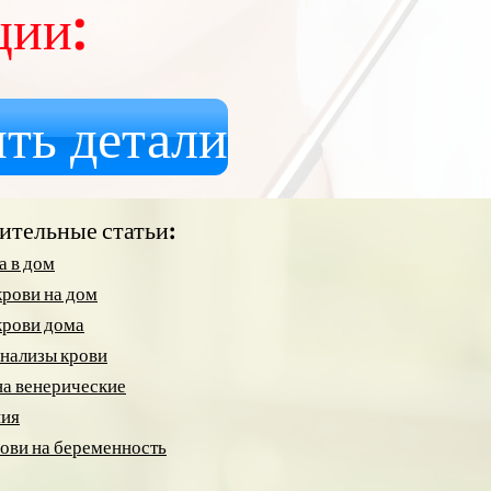
ции:
ть детали
ительные статьи:
а в дом
рови на дом
крови дома
анализы крови
на венерические
ния
ови на беременность