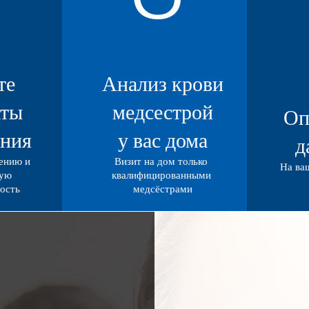
те
Анализ крови
аты
медсестрой
Оп
ания
у вас дома
д
ению и
Визит на дом только
На ва
ную
квалифицированными
ость
медсёстрами