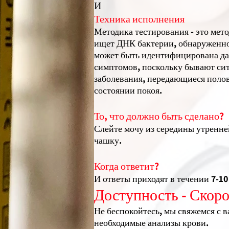
И
Техника исполнения
Методика тестирования - это ме
ищет ДНК бактерии, обнаруженной
может быть идентифицирована да
симптомов, поскольку бывают сит
заболевания, передающиеся полов
состоянии покоя.
То, что должно быть сделано?
Слейте мочу из середины утренне
чашку.
Когда ответит?
И ответы приходят в течении 7-10
Доступность - Скоро
Не беспокойтесь, мы свяжемся с в
необходимые анализы крови.