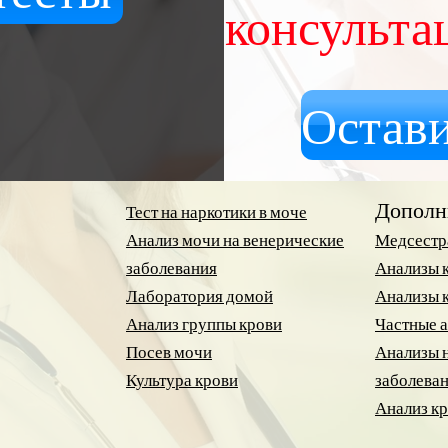
консульта
Остави
Дополн
Тест на наркотики в моче
Анализ мочи на венерические
Медсестр
заболевания
Анализы к
Лаборатория домой
Анализы 
Анализ группы крови
Частные 
Посев мочи
Анализы 
Культура крови
заболева
Анализ кр