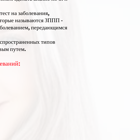
тест на заболевания,
торые называются ЗППП -
аболеванием, передающимся
аспространенных типов
вым путем.
еваний: