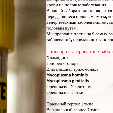
крови на половые заболевания.
В нашей лаборатории проводится 
передающиеся половым путем, ко
венерическими заболеваниями, з
половым путем.
Мы проводим тесты на 9 самых р
заболеваний, передающихся поло
Типы протестированных забол
Хламидиоз
Гонорея - гонорея
Влагалищная трихомонада
Mycoplasma hominis
Mycoplasma genitalis
Ореоплазма Уралитком
Ореоплазма глотки
Оральный герпес 1 типа
Вагинальный герпес 2 типа