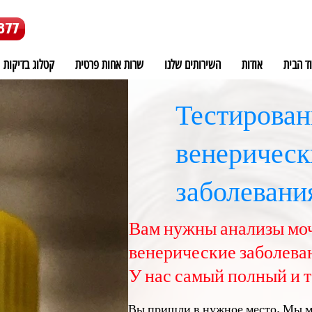
877
ד הבית
אודות
השירותים שלנו
שרות אחות פרטית
קטלוג בדיקות
Тестирован
венерическ
заболевани
Вам нужны анализы моч
венерические заболева
У нас самый полный и 
Вы пришли в нужное место. Мы м