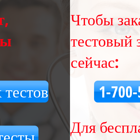
т,
Чтобы зак
вы
тестовый 
сейчас:
 тестов
1-700-
Для беспл
тесты