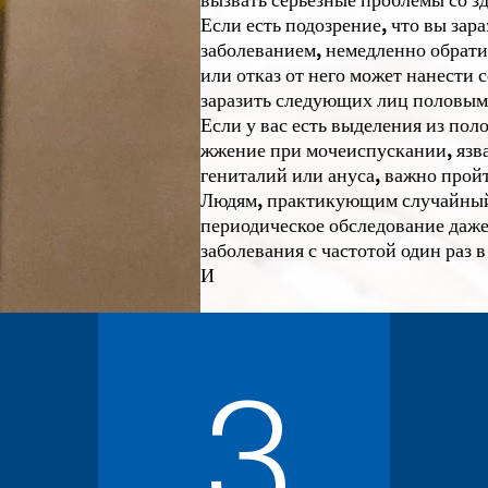
Если есть подозрение, что вы зар
заболеванием, немедленно обрати
или отказ от него может нанести 
заразить следующих лиц половым 
Если у вас есть выделения из пол
жжение при мочеиспускании, язва 
гениталий или ануса, важно прой
Людям, практикующим случайный 
периодическое обследование даж
заболевания с частотой один раз в
И
3