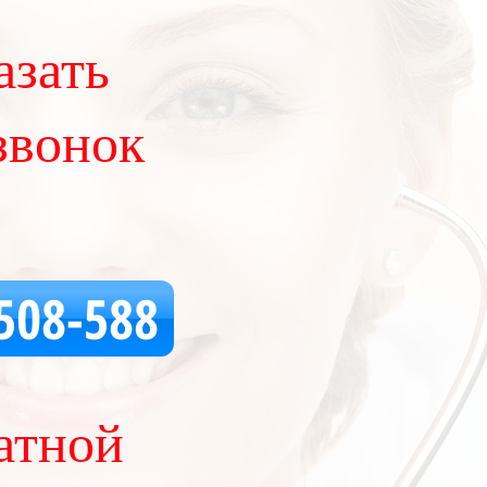
азать
звонок
508-588
атной