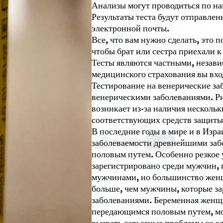
Анализы могут проводиться по на
Результаты теста будут отправле
электронной почты.
Все, что вам нужно сделать, это п
чтобы брат или сестра приехали к
Тесты являются частными, независ
медицинского страхования вы вхо
Тестирование на венерические за
венерическими заболеваниями. Р
возникает из-за наличия несколь
соответствующих средств защиты
В последние годы в мире и в Изр
заболеваемости древнейшими заб
половым путем. Особенно резкое
зарегистрировано среди мужчин,
мужчинами, но большинство жен
больше, чем мужчины, которые з
заболеваниями. Беременная женщ
передающимся половым путем, мож
вызвать серьезные проблемы со з