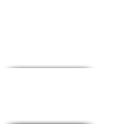
Contact - צרו קשר
♦ שאלות ותשובות
♦ כתובת ראשית: הלוחמים 53, קומה 2, חולון
♦ טלפון:
1-700-508-588
♦ נייד:
050-657-1877
♦ מייל:
office@medical-service.co.il
שעות פתיחה:
♦ א-ה: 6:00-19:00