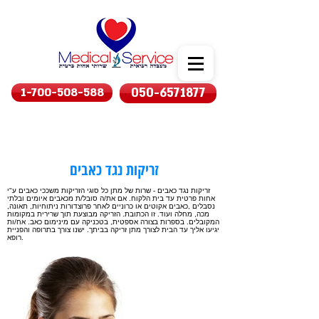
1-700-508-588
050-6571877
זריקות נגד כאבים
זריקות נגד כאבים - שרות של מתן כל סוגי הזריקות משככי כאבים ע"י
אחות פרטית עד בית הלקוח. אם את/ה סובל/ת מכאבים איומים ובלתי
נסבלים ,כאבים אקוטים או כרוניים לאחר פרוצדורות ניתוחיות, תאונה,
מכה, מחלה ועוד. זו הכתובת. הזריקה מבוצעת תוך שרירית במקומות
המקובלים. בספרות בצורה אספטית, בטכניקה עם מינימום כאב. אח/ות
יגיעו אליך עד הבית לצורך מתן זריקה בביתך. ישנו צורך בתרופה והפניית
רופא.