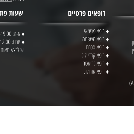
שעות פתי
רופאים פרטיים
♦ רופא פנימאי
♦ א-ה: 6:00-19:00
♦ רופא משפחה
♦ יום ו: 6:00-12:00
ף
♦ רופא סכרת
יש לבצע תאום
ן
♦ רופא קרדיולוג
♦ רופא גריאטר
♦ רופא אורולוג
ורמציה ומידע כללי בלבד. המידע המופיע כאן אינו מהווה או מחליף המלצה לנקיטת הליך רפ