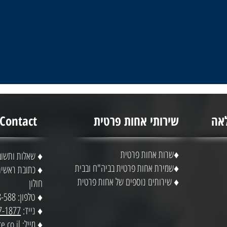
אה
שירותי אחות פרטית
Contact - צרו קשר
♦שרות אחות פרטית
♦ שאלות ותשוב
♦שמירת אחות פרטית בביה"ח ובבית
♦ שירותים נוספים של אחות פרטית
חולון
♦ טלפון: 1-700-508-588
♦ נייד:
7-1877
♦ מייל:
e.co.il