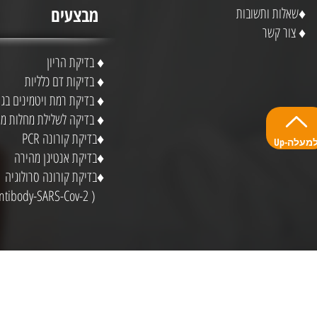
מבצעים
♦
שאלות ותשובות
♦
צור קשר
♦
בדיקת הריון
♦
בדיקות דם כלליות
♦
בדיקת רמת ויטמינים בגו
♦
בדיקה לשלילת מחלות מי
♦
בדיקת קורונה PCR
U-למעלה
♦
בדיקת אנטיגן מהירה
♦
בדיקת קורונה סרולוגיה
( Antibody-SARS-Cov-2)
* התכנים באתר זה נועדו למטרת אינפ
רפואי.
*מדיניות פרטיות ותנאי שימוש