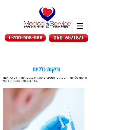
1-700-508-588
050-6571877
זריקות כלליות
זריקות כלליות - ויטמינים, אנטיביוטיקה, הורמונים ועוד... גם כאן ישנו
צורך בתרופה ובהפניית רופא.