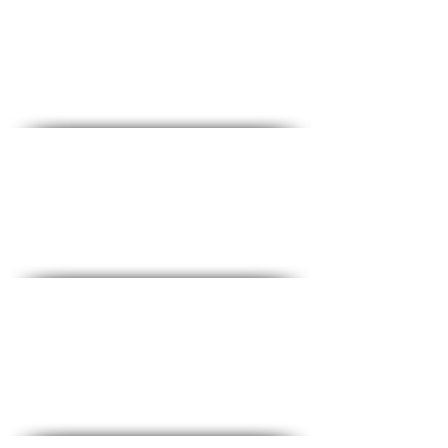
♦Téléphone :
1-700-508-588
♦Portable :
050-657-1877
♦Email :
office@medical-service.co.il
Horaires d'ouvertures
Dim-Jeu : 6 : 00-19 : 00
Vendredi : 6h00-12h00
Liste de contrôle complète
♦
Tests sanguins courants
♦
Tests pour femmes
♦
Tests pour hommes
♦
Essais spéciaux
Promotions