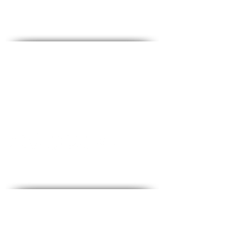
des médias sociaux
Contact - Contact
♦
Questions et réponses
♦ Adresse principale : The Fighters 53, 2e étage,
Holon