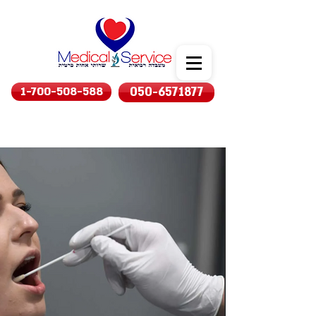
1-700-508-588
050-6571877