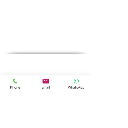
♦
Questions et réponses
♦ Adresse principale : The Fighters 53, 2e étage,
Holon
♦Téléphone :
1-700-508-588
♦Portable :
050-657-1877
♦Email :
office@medical-service.co.il
Horaires d'ouvertures
Dim-Jeu : 6 : 00-19 : 00
Vendredi : 6h00-12h00
Phone
Email
WhatsApp
Liste de contrôle complète
♦
Tests sanguins courants
♦
Tests pour femmes
♦
Tests pour hommes
♦
Essais spéciaux