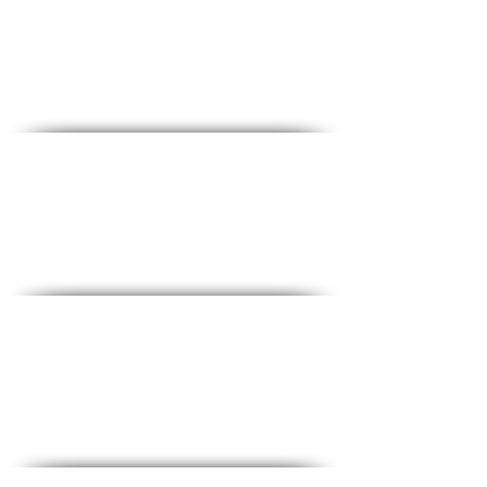
♦Téléphone :
1-700-508-588
♦Portable :
050-657-1877
♦Email :
office@medical-service.co.il
Horaires d'ouvertures
Dim-Jeu : 6 : 00-19 : 00
Vendredi : 6h00-12h00
Liste de contrôle complète
♦
Tests sanguins courants
♦
Tests pour femmes
♦
Tests pour hommes
♦
Essais spéciaux
Promotions