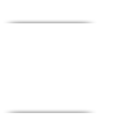
des médias sociaux
Contact - Contact
♦
Questions et réponses
♦ Adresse principale : The Fighters 53, 2e étage,
Holon