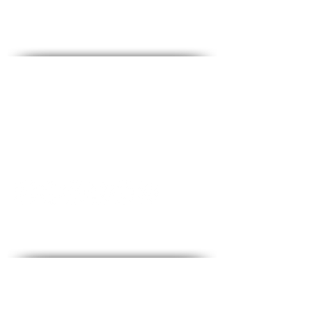
des médias sociaux
Contact - Contact
♦
Questions et réponses
♦ Adresse principale : The Fighters 53, 2e étage,
Holon