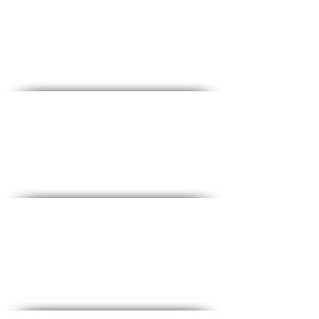
♦Téléphone :
1-700-508-588
♦Portable :
050-657-1877
♦Email :
office@medical-service.co.il
Horaires d'ouvertures
Dim-Jeu : 6 : 00-19 : 00
Vendredi : 6h00-12h00
Liste de contrôle complète
♦
Tests sanguins courants
♦
Tests pour femmes
♦
Tests pour hommes
♦
Essais spéciaux
Promotions