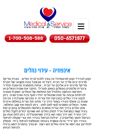
1-700-508-588
050-6571877
אינפוזיה - עירוי נוזלים
זקוק לעירוי? זקוק לאינפוזיה? אין צורך ללכת לבית חולים . חברת מדיקל
סרוויס יגיעו אלייך עד הבית. כיצד זה מבוצע? צוות מקצועי של חברת
מדיקל סרוויס יגיע אליכם עד הבית , אחות מוסמכת ומיומנת תחדיר
צינורית פלסטיק (וונפלון) באופן סטרילי ,תחבר את שקית הנוזלים או
התרופה הנחוצה ותתחיל את ההזלפה של הנוזלים. השקית אמורה
להיתלות גבוהה על מנת שהנוזלים יחדרו לגוף בכח הגרביטציה. ניתן
לבצע עירוי נוזלים בטכניקת תת עורית, זו טכניקה שעורכת כ 10-14
שעות בו מוזלף העירוי באזור הירך ע"י מחט תת עורית בהזלפה איטית
מאוד. הנוזלים נספגים לגוף לאט לאט . ניתן לווסת את קצב ההזלפה.
מתן נוזלים בדרך תת עורית מתאים כחלופה למטופלים בהם קיימת
בעיה קשה במציאת ווריד למתן נוזלים ו/או שאינם יכולים לקבל נוזלים
דרך הווריד ו/או דרך הפה ו/או בדרך פאראנטרלית. ניתן לתת אותו גם
כטיפול תומך (פליאטיבי). יעילות הטיפול בעירוי תת עורי שקולה לטיפול
בעירוי תוך ורידי והינה אופציה בטוחה ומומלצת לטיפול ביתי. מומלץ
להתייעץ עם רופא על איזה נוזלים הוא רוצה .יש צורך בהפנית רופא ברורה
לטיפול הנחוץ.