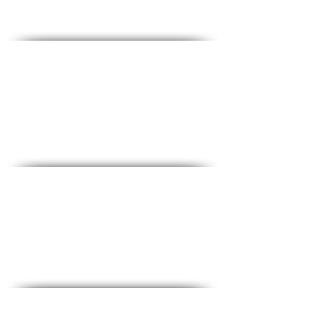
Contact - צרו קשר
♦ שאלות ותשובות
♦ כתובת ראשית: הלוחמים 53, קומה 2, חולון
♦ טלפון:
1-700-508-588
♦ נייד:
050-657-1877
♦ מייל:
office@medical-service.co.il
שעות פתיחה:
♦ א-ה: 6:00-19:00
♦ יום ו: 6:00-12:00
יש לבצע תאום מראש
בטלפון
/
ווטסאפ
רשימת בדיקות מלאה
♦ בדיקות דם נפוצות