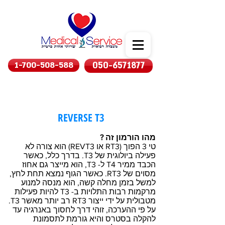
1-700-508-588
050-6571877
REVERSE T3
מהו הורמון זה ?
טי 3 הפוך (RT3 או REVT3) הוא צורה לא
פעילה ביולוגית של T3. בדרך כלל, כאשר
הכבד ממיר T4 ל- T3, הוא מייצר גם אחוז
מסוים של RT3. כאשר הגוף נמצא תחת לחץ,
למשל בזמן מחלה קשה, הוא מנסה למנוע
מרקמות רבות התלויות ב- T3 להיות פעילות
מטבולית על ידי ייצור RT3 רב יותר מאשר T3.
על פי ההערכה, זוהי דרך לחסוך באנרגיה עד
להקלה בסטרס והיא גורמת לתסמונת