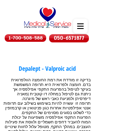
1-700-508-588
050-6571877
Depalept - Valproic acid
בדיקה זו מודדת את רמת החומצה הוולפרואית
בדם. חומצה ולפרואית היא תרופה המשמשת
בעיקר לטיפול בהפרעות התקפי אפילפסיה אך
ניתנת גם לטיפול במחלה דו קוטבית (מאניה
דיפרסיה) ולמניעת כאבי ראש של מיגרנה.
תרופה זו עשויה להיות בשימוש בשילוב עם תרופות
אנטי אפילפטיות אחרות כגון פניטואין או קרבמזפין
כדי לשלוט בסוגים מסוימים של התקפים.
הפרעות התקפי אפילפסיה משפיעות על יכולת
המוח להעביר דחפים חשמליים ולווסת את פעילות
העצבים. במהלך התקף, מטופל עלול לחוות שינויים