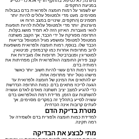
מיגרנה, לא לטיפול בהתקף חריף אלא כדי לסייע
במניעת התקפים.
יש לשמור על רמות חומצה ולפרואית בדם בגבולות
מסוימים. מעט מדי ולמטופל עלולים להיות יותר
תסמינים (התקפים, שינויים במצב הרוח או
מיגרנות). יותר מדי ולמטופל עלולות להיות תופעות
לוואי מוגברות. האיזון הזה לא תמיד מושג בקלות.
התרופה מפורקת על ידי הכבד, אך הקצב משתנה
ממטופל למטופל ומושפע מגיל המטופל ובריאות
הכבד שלו. בנוסף, רמות חומצה ולפרואית מושפעות
לרוב מתרופות אחרות כמו קרבמזפין, פניטואין,
למוטריגין ופנוברביטל. תרופות אלו מגבירות את
קצב פירוק החומצה הוולפרואית ולכן מפחיתות את
רמותיה בדם.
ניטור רמות הדם עשוי להיות חשוב יותר כאשר
מישהו נוטל יותר מתרופה אחת.
יש להתאים את המינון של חומצה ולפרואית עד
הגעה לריכוז מתאים בדם. כמות התרופה הנדרשת
כדי להגיע למצב יציב תשתנה מאדם לאדם ועשויה
להשתנות עם הזמן. מדידת רמת הוולפרואט בדם
עשויה לסייע בתהליך זה במקרים מסוימים, אך
לעתים קרובות אינה הכרחית.
מטרת בדיקת הדם
למדידת כמות חומצה ולפורית בדם ולשמירה על
רמה תקינה.
מתי לבצע את הבדיקה