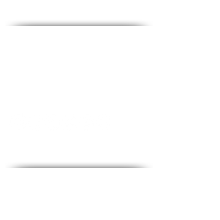
מדיה חברתית
Contact - צרו קשר
♦ שאלות ותשובות
♦ כתובת ראשית: הלוחמים 53, קומה 2, חולון
♦ טלפון:
1-700-508-588
♦ נייד:
050-657-1877