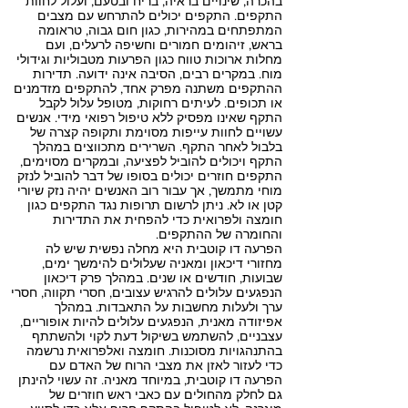
בהכרה, שינויים בראיה, בריח ובטעם, ועלול לחוות
התקפים. התקפים יכולים להתרחש עם מצבים
המתפתחים במהירות, כגון חום גבוה, טראומה
בראש, זיהומים חמורים וחשיפה לרעלים, ועם
מחלות ארוכות טווח כגון הפרעות מטבוליות וגידולי
מוח. במקרים רבים, הסיבה אינה ידועה. תדירות
ההתקפים משתנה מפרק אחד, להתקפים מזדמנים
או תכופים. לעיתים רחוקות, מטופל עלול לקבל
התקף שאינו מפסיק ללא טיפול רפואי מידי. אנשים
עשויים לחוות עייפות מסוימת ותקופה קצרה של
בלבול לאחר התקף. השרירים מתכווצים במהלך
התקף ויכולים להוביל לפציעה, ובמקרים מסוימים,
התקפים חוזרים יכולים בסופו של דבר להוביל לנזק
מוחי מתמשך, אך עבור רוב האנשים יהיה נזק שיורי
קטן או לא. ניתן לרשום תרופות נגד התקפים כגון
חומצה ולפרואית כדי להפחית את התדירות
והחומרה של ההתקפים.
הפרעה דו קוטבית היא מחלה נפשית שיש לה
מחזורי דיכאון ומאניה שעלולים להימשך ימים,
שבועות, חודשים או שנים. במהלך פרק דיכאון
הנפגעים עלולים להרגיש עצובים, חסרי תקווה, חסרי
ערך ולעלות מחשבות על התאבדות. במהלך
אפיזודה מאנית, הנפגעים עלולים להיות אופוריים,
עצבניים, להשתמש בשיקול דעת לקוי ולהשתתף
בהתנהגויות מסוכנות. חומצה ואלפרואית נרשמה
כדי לעזור לאזן את מצבי הרוח של האדם עם
הפרעה דו קוטבית, במיוחד מאניה. זה עשוי להינתן
גם לחלק מהחולים עם כאבי ראש חוזרים של