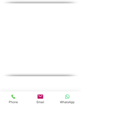
Contact - Contact
♦
Questions et réponses
♦ Adresse principale : The Fighters 53, 2e étage,
Holon
♦Téléphone :
1-700-508-588
Phone
Email
WhatsApp
♦Portable :
050-657-1877
♦Email :
office@medical-service.co.il