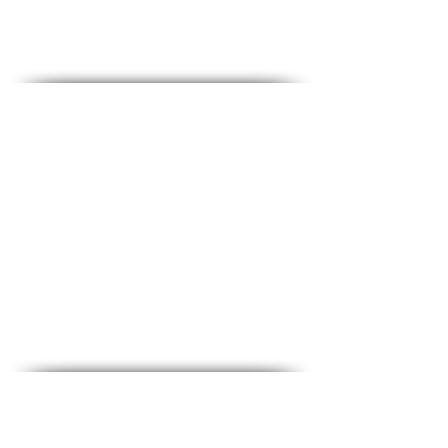
מדיה חברתית
Contact - צרו קשר
♦ שאלות ותשובות
♦ כתובת ראשית: הלוחמים 53, קומה 2, חולון
♦ טלפון:
1-700-508-588