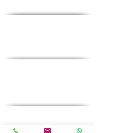
Horaires d'ouvertures
Dim-Jeu : 6 : 00-19 : 00
Vendredi : 6h00-12h00
Liste de contrôle complète
♦
Tests sanguins courants
♦
Tests pour femmes
♦
Tests pour hommes
♦
Essais spéciaux
Promotions
♦
Test de grossesse
♦
Tests sanguins généraux
♦
Vérifier le niveau de vitamines dans le