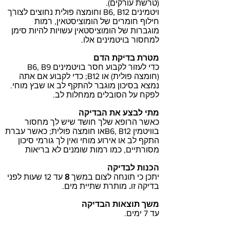
(טרשת עורקים).
ויטמינים B6, B12 וחומצה פולית נחוצים לצורך
חילוף חומרים של הומוציסטאין, רמות
מוגברות של הומוציסטאין עשויות להיות סימן
למחסור בויטמינים אלו.
מטרת בדיקת הדם
כדי לעזור לקבוע חסר בויטמינים B6, B9
(חומצה פולית) או B12; כדי לקבוע אם אתה
נמצא בסיכון מוגבר להתקף לב או שבץ מוחי.
לפקח על הסובלים ממחלות לב.
מתי לבצע את הבדיקה
כאשר הרופא שלך חושד שיש לך מחסור
בוויטמין B6, B12או חומצה פולית; כאשר עברת
התקף לב או אירוע מוחי ואין לך גורמי סיכון
מסורתיים, כמו רמות שומנים לא בריאות
הכנות לבדיקה
עד 12 שעות לפני
8
יתכן כי תונחה לצום במשך
מותרת שתיית מים.
.
בדיקה זו
משך תוצאות הבדיקה
עד 7 ימים.