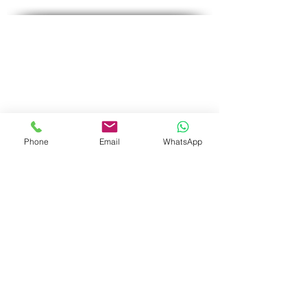
Liste de contrôle complète
♦
Tests sanguins courants
♦
Tests pour femmes
♦
Tests pour hommes
♦
Essais spéciaux
Promotions
Phone
Email
WhatsApp
♦
Test de grossesse
♦
Tests sanguins généraux
♦
Vérifier le niveau de vitamines dans le
corps
♦
Test d'exclusion des maladies
♦
sexuellement transmissibles
♦
Test Corona PCR (stylo)
♦
Examen sérologique Corona
(
Anticorps-SRAS-Cov-2)