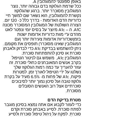
באופן ספונטני להמוגלובין A.
ככל שרמת הגלוקוז בדם גבוהה יותר, נוצר
המוגלובין מסוכרר יותר. ברגע שהגלוקוז
נקשרת להמוגלובין, הוא נשאר שם למשך חיי
כדוריות הדם האדומות - בדרך כלל כ- 120 יום.
הצורה השולטת של המוגלובין המסוכרר מכונה
A1C. ה – A1c מיוצר על בסיס יומי ונפטר לאט
מהדם ע"י מוות כדוריות אדומות ישנות
בזמןשכדוריות אדומות צעירות יותר (עם
המוגלובין שאינו מסוכרר) תופסים את מקומם.
ניתן להשתמש בבדיקת A1c כדי לבדוק ולאבחן
סוכרת או סיכון להתפתחות סוכרת.
המוגלובין A1c, משמש גם לניטור הטיפול
בקרב אנשים המאובחנים כחולי סוכרת. זה
עוזר להעריך עד כמה רמות הגלוקוז שלך
נשלטו על ידי הטיפול לאורך זמן. למטרות
פיקוח, A1c של פחות מ- 6.5% מעיד על בקרת
גלוקוז טובה ועל סיכון נמוך יותר לסיבוכים
סוכרתיים אצל רוב האנשים הסובלים
מסוכרת.
מטרת בדיקת הדם
כדי לעזור לקבוע אם אתה נמצא בסיכון מוגבר
לפתח סוכרת. לסייע באבחון סוכרת וקדם
סוכרת. לפקח על ניהול טיפול סוכרת ולסייע