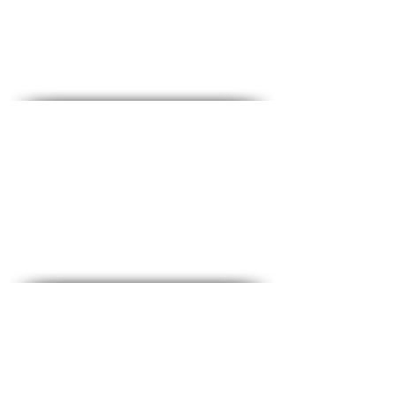
Contact - Contact
♦
Questions et réponses
♦ Adresse principale : The Fighters 53, 2e étage,
Holon
♦Téléphone :
1-700-508-588
♦Portable :
050-657-1877
♦Email :
office@medical-service.co.il
Horaires d'ouvertures
Dim-Jeu : 6 : 00-19 : 00
Vendredi : 6h00-12h00