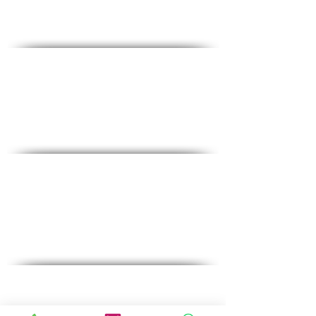
Horaires d'ouvertures
Dim-Jeu : 6 : 00-19 : 00
Vendredi : 6h00-12h00
Liste de contrôle complète
♦
Tests sanguins courants
♦
Tests pour femmes
♦
Tests pour hommes
♦
Essais spéciaux
Promotions
♦
Test de grossesse
♦
Tests sanguins généraux