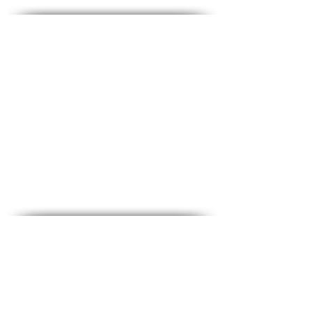
Contact - Contact
♦
Questions et réponses
♦ Adresse principale : The Fighters 53, 2e étage,
Holon
♦Téléphone :
1-700-508-588
♦Portable :
050-657-1877
♦Email :
office@medical-service.co.il