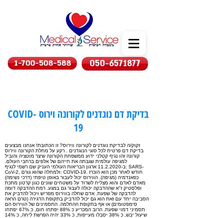
1-700-508-588
050-6571877
בדיקת דם נוגדנים לקורונה וירוס COVID-
19
זקוק/ה לבדיקת נוגדנים לקורונה ווירוס? זו הכתובת! אנחנו מבצעים
בדיקת דם פרטית לכל סוגי הנוגדנים . רקע על מחלת הקורונה ווירוס
קורונה זהו נגיף קטלני ידוע ממשפחת הקורונה שיצר מוטציה והוביל
למגיפה עולמית שגבתה את חייהם של אלפים ברחבי העולם.
ב-11.2.2020 ארגון הבריאות העולמי העניק שם רשמי לנגיף: SARS-
CoV-2, ולמחלה שהוא גורם: COVID-19. חודש לאחר מכן הוא הוכרז
כפאנדמיה (מגיפה). הווירוס יכול לעבור באופן טיפתי (דרכי נשימה)
מאדם לאדם והוא מצליח לשרוד על משטחים שונים כגון קרטון מתכת
ופלסטיק ז"א שההדבקה יכולה לעבור גם במגע. רמת ההדבקה דומה
להדבקה של שפעת. אדם שחלה בווירוס מפריש ויכול להדביק את
הסביבה יחד עם זאת הוא גם יכול להדביק בתקופת הדגירה (טרם הראה
סימפטומים) או אף בתקופת ההחלמה. התסמינים של הווירוס הם
תסמיני דמוי שפעת. הרוב המכריע כ 88% יפתחו חום, כ 67% יפתחו
שיעול יבש, כ 38% יסבלו מעייפות, כ 33% יהיה הפרשת ליחה, כ 14%