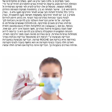
כאבי מפרקים וכ 13% כאבי גרון או ראש. בשלבים מתקדמים של
המחלה הווירוס פוגע ברקמה הריאתית וגורם לתסנינים ראיתיים עד כדי
הנשמה. מטופלים אלו יכולים להגיע לאי ספיקה נשימתית ול ARDS
(תסמונת מצוקת הנשימה החדה). היחס הוא 1:6 . שיעור תמותה נע בין
2-4% . נוגדן IgM בדרך כלל מתחיל לעלות תוך שבוע לאחר ההדבקה
הראשונית. נוגדן IgG מופיע כ 14 יום לאחר ההדבקה ןמשקפת חשיפה
לנגיף בעבר ונוכחות נוגדנים כנגד הנגיף. אין כרגע חיסון לווירוס
הקורונה. על פי ארגון הבריאות העולמי נכון להיום אין הוכחות לכך
שאנשים שהחלימו מ COVID-19- ופיתחו נוגדנים מוגנים מהדבקה
חוזרת (reinfection) או התלקחות חוזרת ( relapse ). בנוסף, גם אם
ישנה הגנה בעקבות פיתוח נוגדנים, משך ההגנה אינו ידוע. עם זאת,
ההנחה המקצועית המקובלת בעולם נכון להיום היא כי בדומה לידוע
ממחלות נגיפיות אחרות, קיום נוגדנים מהווה הגנה מפני הדבקה חוזרת.
הבדיקה מבוצעת ע"י דגימת דם מהמטופל ובדיקת נוכחות נוגדני
קורונה. הבדיקה מבוצעת במעבדות ROCHE באירופה והיא בודקת אם
האדם חלה בעברו בנגיף הקורונה או הוא נחשף בעברו לנגיף הקורונה
ופיתח נוגדנים בעקבות כך. הבדיקה אינה בודקת אם האדם חולה עכשיו.