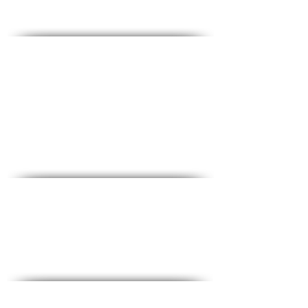
Contact - Contact
♦
Questions et réponses
♦ Adresse principale : The Fighters 53, 2e étage,
Holon
♦Téléphone :
1-700-508-588
♦Portable :
050-657-1877
♦Email :
office@medical-service.co.il
Horaires d'ouvertures
Dim-Jeu : 6 : 00-19 : 00
Vendredi : 6h00-12h00
Liste de contrôle complète
♦
Tests sanguins courants