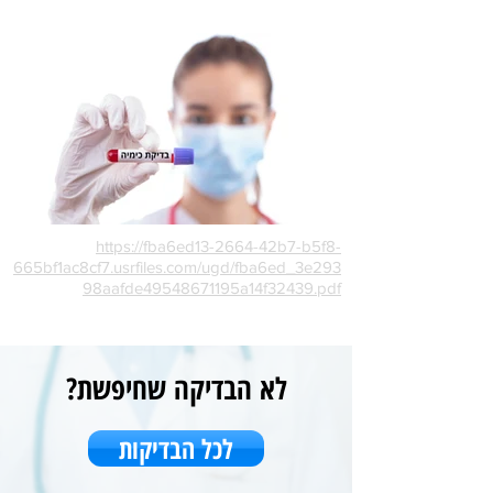
https://fba6ed13-2664-42b7-b5f8-
665bf1ac8cf7.usrfiles.com/ugd/fba6ed_3e293
98aafde49548671195a14f32439.pdf
לא הבדיקה שחיפשת?
לכל הבדיקות