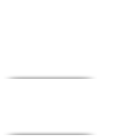
Contact - צרו קשר
♦ שאלות ותשובות
♦ כתובת ראשית: הלוחמים 53, קומה 2, חולון
♦ טלפון:
1-700-508-588
♦ נייד:
050-657-1877
♦ מייל:
office@medical-service.co.il
שעות פתיחה: