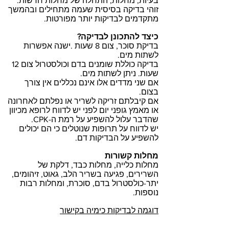
בעיות, מחלות, התחלה של מחלות חדשות.
זוהי בדיקה בסיסית שעמה מתחילים ובהמשך
מתקדמים לבדיקות יותר מפורטות.
כיצד להתכונן לבדיקה?
בדיקת סוכר, צום 8 שעות .ישנה אפשרות
לשתות מים.
בדיקה כוללת שומנים בדם וכולסטרול צום 12
שעות. ניתן לשתות מים.
אם שני מדדים אלו אינם נכללים אין צורך
בצום.
אם קיבלתם זריקה לשריר או נפלתם לאחרונה
או מאמץ גופני יום לפני יש לדווח לרופא מכיוון
שהדבר עלול להשפיע על רמת ה-CPK.
יש לדווח על תרופות שנוטלים כי הם יכולים
להשפיע על הבדיקות דם.
מחלות קשורות
מחלות כלייה, מחלות כבד, דלקת של
השרירים, פגיעה בשריר הלב, גאוט, זיהומים,
יתר-כולסטרול בדם, סוכרת, ומחלות רבות
נוספות.
דוגמה לבדיקות כימיה בקישור