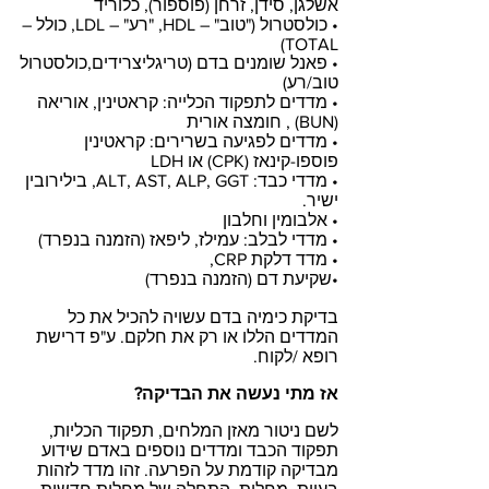
אשלגן, סידן, זרחן (פוספור), כלוריד
• כולסטרול ("טוב" – HDL, "רע" – LDL, כולל –
TOTAL)
• פאנל שומנים בדם (טריגליצרידים,כולסטרול
טוב/רע)
• מדדים לתפקוד הכלייה: קראטינין, אוריאה
(BUN) , חומצה אורית
• מדדים לפגיעה בשרירים: קראטינין
פוספו-קינאז (CPK) או LDH
• מדדי כבד: ALT, AST, ALP, GGT, בילירובין
ישיר.
• אלבומין וחלבון
• מדדי לבלב: עמילז, ליפאז (הזמנה בנפרד)
• מדד דלקת CRP,
•שקיעת דם (הזמנה בנפרד)
בדיקת כימיה בדם עשויה להכיל את כל
המדדים הללו או רק את חלקם. ע"פ דרישת
רופא /לקוח.
אז מתי נעשה את הבדיקה?
לשם ניטור מאזן המלחים, תפקוד הכליות,
תפקוד הכבד ומדדים נוספים באדם שידוע
מבדיקה קודמת על הפרעה. זהו מדד לזהות