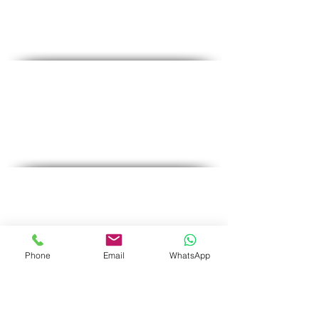
♦Email :
office@medical-service.co.il
Horaires d'ouvertures
Dim-Jeu : 6 : 00-19 : 00
Vendredi : 6h00-12h00
Liste de contrôle complète
♦
Tests sanguins courants
♦
Tests pour femmes
♦
Tests pour hommes
♦
Essais spéciaux
Phone
Email
WhatsApp
Promotions
♦
Test de grossesse