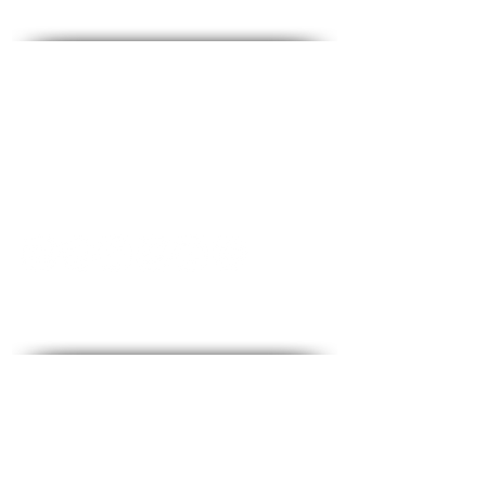
des médias sociaux
Contact - Contact
♦
Questions et réponses
♦ Adresse principale : The Fighters 53, 2e étage,
Holon
♦Téléphone :
1-700-508-588
♦Portable :
050-657-1877