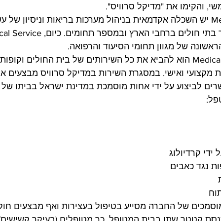
שי, והקימו את "מדיקל סרוויס".
למייסדי Medical-service יש השכלה אקדמאית בניהול מערכות בריאות וניסיון ש
אשונה של מגוון תחומי הסיעוד והרפואה.
הקונספט של Medical-service הוא להביא את כל השירותים של בית החולים וק
ת מקצועי ואישי. במסגרת השירות במדיקל סרוויס מבצעים את
ים לביצוע על ידי אחות מוסמכת במדינת ישראל בביתו של 
פל:
 ידי קרדיולוג
ות נגד כאבים
וח
וסמכים של החברה מסייע בטיפול בעצירות ואף מבצעים חוקן 
נסת קטטר שתן בבית המטופל. כך מטופלים (בעיקר קשישים) 