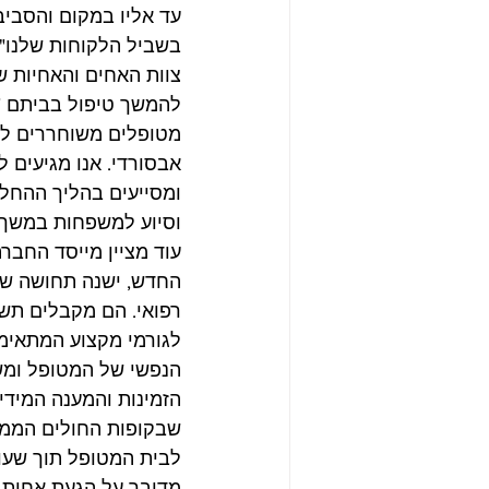
עד אליו במקום והסבי
בשביל הלקוחות שלנו" 
צוות האחים והאחיות ש
להמשך טיפול בביתם "
מטופלים משוחררים לב
אבסורדי. אנו מגיעים 
וסיוע למשפחות במשך 
עוד מציין מייסד החב
החדש, ישנה תחושה של 
רפואי. הם מקבלים תשו
לגורמי מקצוע המתאימ
הנפשי של המטופל ומשפח
שבקופות החולים הממתנ
לבית המטופל תוך שעו
מדובר על הגעת אחות ב