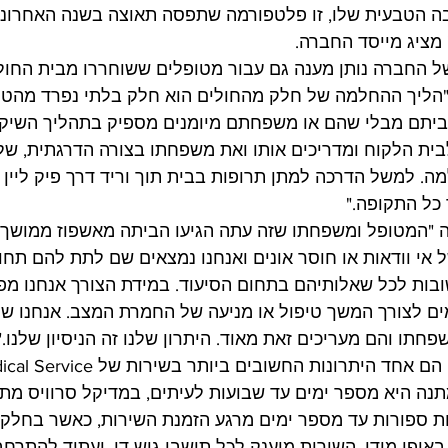
בה הטבעית שלו, זו פלטפורמה שתפסה תאוצה בשנה האחרונה
מציג מייסד החברה.
ל החברה נותן מענה גם עבור מטופלים ששוחררו מבית החולי
הליך ההחלמה של חלק מהחולים הוא חלק בלתי נפרד מהטיפ
יתם מבלי שהם או משפחתם מיומנים מספיק בתהליך השיקום
לבית הלקוח ומדריכים אותו ואת משפחתו בצורה הדרגתית, של
כל התקופה."
רה "המטופל ומשפחתו שזה עתה הגיעו הביתה מאשפוז ממושך
אי וודאות או חוסר אונים ואנחנו נמצאים שם לתת להם תחו
בות לכל שאלותיהם בתחום הסיעוד. במידת הצורך אנחנו מפ
ים לצורך המשך טיפול או מניעה של החמרת המצב. אנחנו ש
תו והם מעריכים זאת מאוד. היתרון שלנו זה הניסיון שלנו."
ה היא מספר ימים עד שבועות לעיתים, במדיקל סרוויס מתח
ת ספורות עד מספר ימים מרגע הזמנת השירות, כאשר בחלק
אופן מידי. השירות מוענק לכל תושבי גוש דן, ועתיד להתרחב