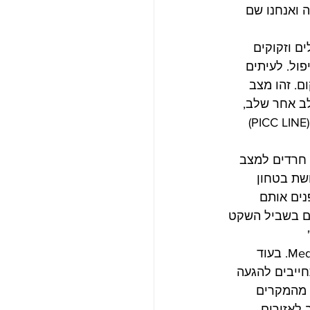
 ואנחנו שם 
ם וזקוקים 
ול. לעיתים 
. זהו מצב 
ב אחר שלב, 
ומסייעים בהליך ההחלמה. למשל הדרכה למתן תרופות בבית תוך וריד דרך פיק ליין (PICC LINE) 
 חרדים למצב 
שת בטחון 
נים אותם 
ם בשביל השקט 
הזמינות והמענה המידי הם אחד היתרונות החשובים ביותר בשירות של Medical Service. בעוד 
ייבים להגעה 
 מהמקרים 
 לאזורים 